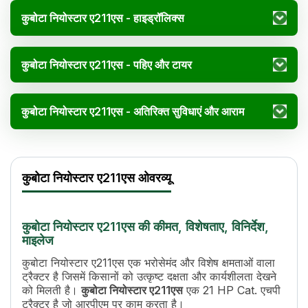
कुबोटा नियोस्टार ए211एस - हाइड्रॉलिक्स
कुबोटा नियोस्टार ए211एस - पहिए और टायर
कुबोटा नियोस्टार ए211एस - अतिरिक्त सुविधाएं और आराम
कुबोटा नियोस्टार ए211एस विनिर्देश
Specification
Value
कुबोटा नियोस्टार ए211एस ओवरव्यू
इंजन का नाम
E-TVCS
एचपी
21 HP Cat.
पावर (kW)
15.7 kW Cat.
कुबोटा नियोस्टार ए211एस की कीमत, विशेषताए, विनिर्देश,
सिलेंडर
3
माइलेज
डिस्प्लेसमेंट
1001 cc
कुबोटा नियोस्टार ए211एस एक भरोसेमंद और विशेष क्षमताओं वाला
कूलिंग सिस्टम
Liquid Cooled
ट्रैक्टर है जिसमें किसानों को उत्कृष्ट दक्षता और कार्यशीलता देखने
टॉर्क
58.3 Nm
को मिलती है।
कुबोटा नियोस्टार ए211एस
एक 21 HP Cat. एचपी
गियर की संख्या
9 Forward + 3 Reverse
ट्रैक्टर है जो आरपीएम पर काम करता है।