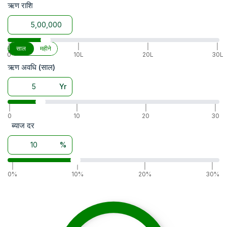
ऋण राशि
वारंटी
5 Years
|
|
|
|
साल
महीने
0
10L
20L
30L
ऋण अवधि (साल)
Yr
|
|
|
|
0
10
20
30
ब्याज दर
%
|
|
|
|
0%
10%
20%
30%