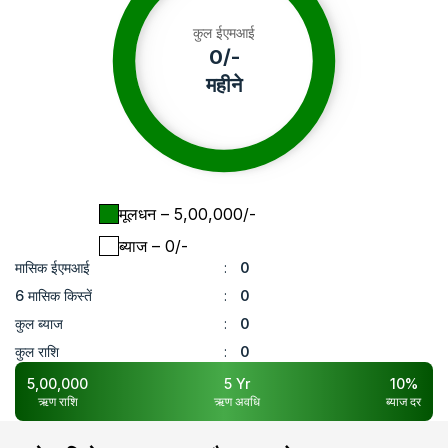
कुल ईएमआई
0
/-
महीने
मूलधन
– ₹
5,00,000
/-
ब्याज
– ₹
0
/-
मासिक ईएमआई
:
0
6 मासिक किस्तें
:
0
कुल ब्याज
:
0
कुल राशि
:
0
5,00,000
5
Yr
10
%
ऋण राशि
ऋण अवधि
ब्याज दर