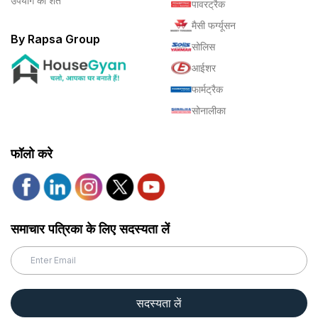
उपयोग की शर्तें
पावरट्रैक
मैसी फर्ग्यूसन
By Rapsa Group
सोलिस
आईशर
फार्मट्रैक
सोनालीका
फॉलो करे
समाचार पत्रिका के लिए सदस्यता लें
सदस्यता लें