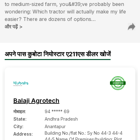
to medium-sized farm, you&#39;ve probably been
wondering: Which tractor will actually make my life
easier? There are dozens of options…
और पढ़ें
>
अपने पास कुबोटा नियोस्टार ए211एस डीलर खोजें
Balaji Agrotech
मोबाइल
:
94 ***** 69
State:
Andhra Pradesh
City:
Anantapur
Building No./flat No.: Sy No 44-3 44-4
Address:
44-5 Name Of Premises/building: Plot