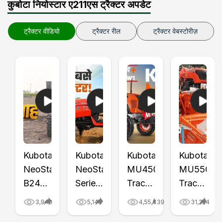
कुबोटा नियोस्टार ए211एस ट्रैक्टर अपडेट
ट्रैक्टर वीडियो
ट्रैक्टर रील
ट्रैक्टर वेबस्टोरीज़
Kubota
Kubota
Kubota
Kubota
NeoStar
NeoStar
MU4501
MU5501
B2441
Series
Tractor
Tractor
S Mini
Launch
Price,
with
3,940
5,148
4,55,439
31,224
Tractor
Video
Features,
Combine