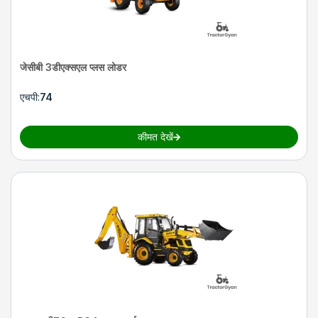
जेसीबी 3डीएक्सएल प्लस लोडर
एचपी
:
74
कीमत देखें