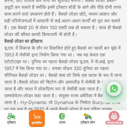
करना, छोटे तालाब और पानी की सुविधाएँ बनाना। बैकहो लोडर डबल-
ड्यूटी कर सकते हैं क्योंकि इनमें ट्रैक्टर बॉडी के आगे और पीछे दोनों तरफ
काम करने वाले उपकरण होते हैं। बैकहो लोडर छोटे, मध्यम आकार और
बड़ी परियोजनाओं में आसानी से कई अलग-अलग कार्यों को पूरा कर सकते
हैं। एक बैकहो 20 से लेकर 100 एचपी तक हो सकता है। साथ ही बैकहो
लोडर की कीमत काफी किफायती भी होती है।
बैकहो लोडर का इतिहास
यू.एस. में विकास के तौर पर विकसित होते हुए बैकहो का पहली बार यूके में
1953 में जेसीबी द्वारा निर्माण किया गया था। जब यह केवल एक
प्रोटोटाइप था। दुनिया का पहला बैकहो लोडर यू.एस. में जे.आई. द्वारा
1957 में पेश किया गया था। उनका मॉडल 320 दुनिया का पहला
सीरियल बैकहो लोडर था। बैकहो शब्द को सिर्फ एक घटक के रूप में जाना
जाता है।बैकहो लोडर को ब्रिटेन और आयरलैंड में जेसीबी के रूप में जाना
जाता है और भारत में लोकप्रिय रूप से जेसीबी कहा जाता है। रूस में
एक्सकेवेटर-लोडर कहा जाता है। संयुक्त राज्य अमेरिका में बैकहोज़ कहा
जाता है। Hy-Dynamic जो Dynahoe के निर्माता Bucyrus-Erie
का एक भाग है वह 1970 में अपने बैकहो लोडर में चार पहिया ड्राइव
सिस्टम को शामिल करने वाली पहली कंपनी थी जिससे इन मॉडलों को
किसी भी इलाके में जाने की अनुमति मिली।
ट्रैक्टर
टायर
ट्रैक्टर लोन
इम्प्लीमेंट