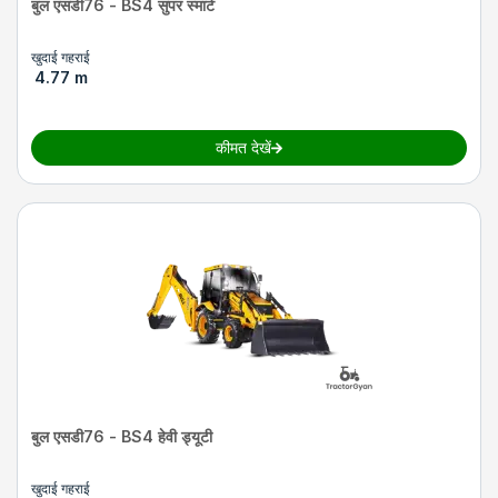
बुल एसडी76 - BS4 सुपर स्मार्ट
खुदाई गहराई
4.77 m
कीमत देखें
बुल एसडी76 - BS4 हेवी ड्यूटी
खुदाई गहराई