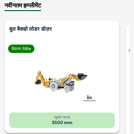
नवीनतम इम्प्लीमेंट
बुल
बैकहो लोडर डोज़र
फा
विवरण देखें
व
खुदाई गहराई
3500 mm