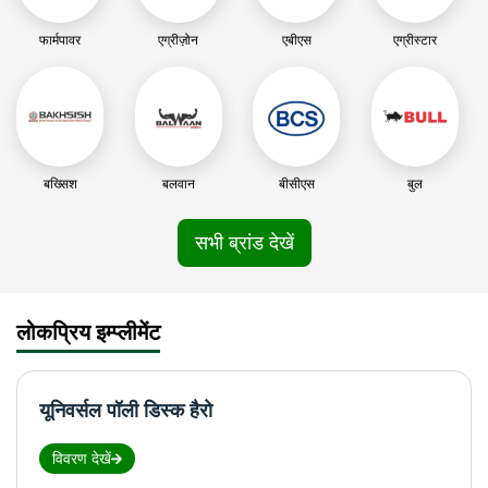
फार्मपावर
एग्रीज़ोन
एबीएस
एग्रीस्टार
बख्सिश
बलवान
बीसीएस
बुल
सभी ब्रांड देखें
लोकप्रिय इम्प्लीमेंट
यूनिवर्सल पॉली डिस्क हैरो
विवरण देखें