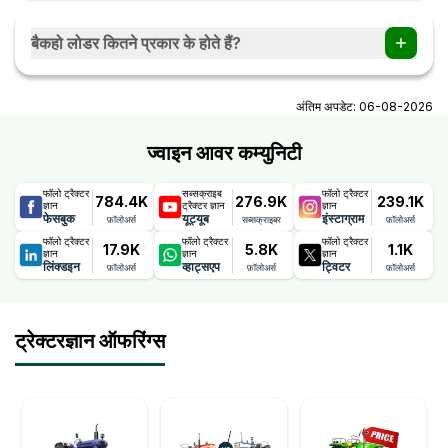
सब्सिडी की राशि और प्रक्रिया राज्य के हिसाब से अलग-अलग होती है। इसके
बारे में अधिक जानकारी के लिए ट्रैक्टर ज्ञान की सब्सिडी पेज पर विजिट करें।
बैकहो लोडर कितने प्रकार के होते हैं?
मुख्य रूप से दो प्रकार के बैकहो लोडर होते हैं- सेंटर-माउंट बैकहो और साइड-
शिफ्ट बैकहो।
अंतिम अपडेट:
06-08-2026
ज्वाइन आवर कम्युनिटी
फॉलो ट्रैक्टर
सब्सक्राइब
फॉलो ट्रैक्टर
784.4K
276.9K
239.1K
ज्ञान
ट्रैक्टर ज्ञान
ज्ञान
फेसबुक
यूट्यूब
इंस्टाग्राम
फ़ॉलोअर्स
सब्सक्राइबर
फ़ॉलोअर्स
फॉलो ट्रैक्टर
फॉलो ट्रैक्टर
फॉलो ट्रैक्टर
17.9K
5.8K
1.1K
ज्ञान
ज्ञान
ज्ञान
लिंक्डइन
व्हाट्सएप
ट्विटर
फ़ॉलोअर्स
फ़ॉलोअर्स
फ़ॉलोअर्स
ट्रेक्टरज्ञान ऑफरिंग्स