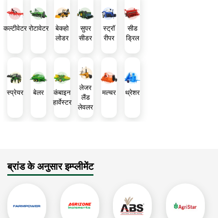
लोडर, और बुल स्किड स्टियर एवी490 बैकहो लोडर, आदि जो अपने
दमदार प्रदर्शन और टिकाऊपन के लिए फेमस हैं।
कल्टीवेटर
रोटावेटर
बेकहो
सुपर
स्ट्रॉ
सीड
लोडर
सीडर
रीपर
ड्रिल
लेजर
स्प्रेयर
बेलर
कंबाइन
मल्चर
थ्रेशर
लैंड
हार्वेस्टर
लेवलर
ब्रांड के अनुसार इम्प्लीमेंट