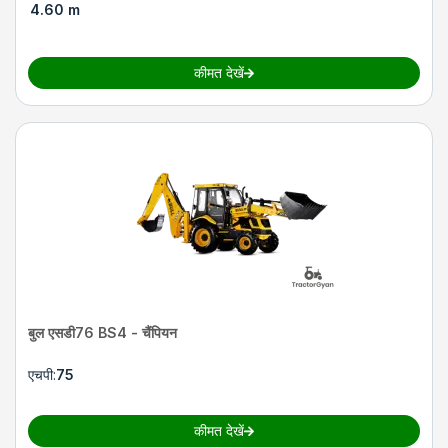
4.60 m
कीमत देखें
बुल एसडी76 BS4 - चैंपियन
एचपी
:
75
कीमत देखें