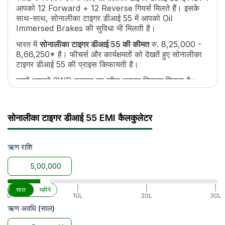
ब्रेक
Oil Immersed Brakes
आपको 12 Forward + 12 Reverse गियर्स मिलते हैं। इसके
स्टीयरिंग
Power Steering
साथ-साथ, सोनालीका टाइगर डीआई 55 में आपको Oil
स्टीयरिंग एडजस्टमेंट
No
Immersed Brakes की सुविधा भी मिलती है।
ईंधन टैंक क्षमता
65 Ltr
भारत में
सोनालीका टाइगर डीआई 55 की कीमत
रु. 8,25,000 -
उठाने की क्षमता
2200 kg
8,66,250* है। फीचर्स और कार्यक्षमतों को देखतें हुए सोनालीका
टायर साइज
7.50x16 (Front), 16.9x28 (Rear)
टाइगर डीआई 55 की प्राइस किफायती है।
व्हील ड्राइव
2WD
इसमें आपको 2WD प्रकार का व्हील ड्राइव सिस्टम मिलता है।
वारंटी
5 Years
किसानों के लिए यह फ़ायदेमंद साबित होता है क्योंकि इस व्हील
एक्सेसरीज
Hood, Bumper, Top link , Tool, Hook
ड्राइव की मदद से यह ट्रैक्टर कृषि से जुड़े हर ज़रूरी कामों जैसे
जुताई, बीजो की बुआई, और फसलों की कटाई को अच्छे से कर
सोनालीका टाइगर डीआई 55 EMI कैलकुलेटर
सकता है।
इसके साथ-साथ, सोनालीका टाइगर डीआई 55 सभी कृषि
इम्प्लीमेंट्स जैसे कल्टीवेटर, रोटावेटर, प्लाऊ, आदि के साथ आसानी
ऋण राशि
से काम कर सकता है।
|
|
|
|
साल
महीने
0
10L
20L
30L
ऋण अवधि (साल)