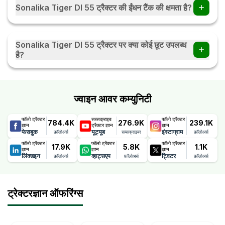
Sonalika Tiger DI 55 ट्रैक्टर की ईंधन टैंक की क्षमता है?
Sonalika Tiger DI 55 ट्रैक्टर की ईंधन टैंक की क्षमता 65 Ltr हैं।
Sonalika Tiger DI 55 ट्रैक्टर पर क्या कोई छूट उपलब्ध
है?
छूट और ऑफ़र डीलरों द्वारा प्रदान किए जाते हैं जो समय-समय पर बदलते रहते
हैं।
ज्वाइन आवर कम्युनिटी
फॉलो ट्रैक्टर
सब्सक्राइब
फॉलो ट्रैक्टर
784.4K
276.9K
239.1K
ज्ञान
ट्रैक्टर ज्ञान
ज्ञान
फेसबुक
यूट्यूब
इंस्टाग्राम
फ़ॉलोअर्स
सब्सक्राइबर
फ़ॉलोअर्स
फॉलो ट्रैक्टर
फॉलो ट्रैक्टर
फॉलो ट्रैक्टर
17.9K
5.8K
1.1K
ज्ञान
ज्ञान
ज्ञान
लिंक्डइन
व्हाट्सएप
ट्विटर
फ़ॉलोअर्स
फ़ॉलोअर्स
फ़ॉलोअर्स
ट्रेक्टरज्ञान ऑफरिंग्स