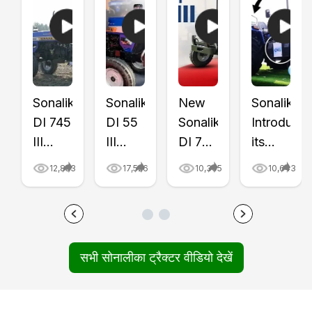
Sonalika
Sonalika
New
Sonalika
DI 745
DI 55
Sonalika
Introduce
III
III
DI 745
its
Gold
Gold
III
First
12,853
17,526
10,305
10,643
Series
Tractor
Gold
CNG
Tractor
Price
Tractor
Tractor
Review
&
Review
with
Video
Features
Video
CNG
सभी सोनालीका ट्रैक्टर वीडियो देखें
|
Review
|
Trolley,
Price,
Video
Tractor
Video
Mileage
|
Gyan
|