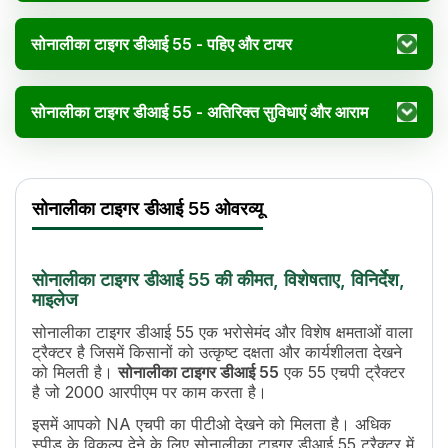
सोनालीका टाइगर डीआई 55 - पहिए और टायर
सोनालीका टाइगर डीआई 55 - अतिरिक्त सुविधाएं और आराम
सोनालीका टाइगर डीआई 55 विनिर्देश
Specification
Value
सोनालीका टाइगर डीआई 55 ओवरव्यू
एचपी
55
सिलेंडर
4
इंजन रेटेड आरपीएम
2000
सोनालीका टाइगर डीआई 55 की कीमत, विशेषताए, विनिर्देश,
कूलिंग सिस्टम
4D Air cooling
माइलेज
टॉर्क
255 Nm
सोनालीका टाइगर डीआई 55 एक भरोसेमंद और विशेष क्षमताओं वाला
ट्रांसमिशन नाम
Constant mesh with Side Shift
ट्रैक्टर है जिसमें किसानों को उत्कृष्ट दक्षता और कार्यशीलता देखने
गियर की संख्या
12 Forward + 12 Reverse
को मिलती है।
सोनालीका टाइगर डीआई 55
एक 55 एचपी ट्रैक्टर
क्लच
Double with IPTO
है जो 2000 आरपीएम पर काम करता है।
पीटीओ टाइप
RPTO/IPTO
इसमें आपको NA एचपी का पीटीओ देखने को मिलता है। अधिक
पीटीओ स्पीड
540
स्पीड के विकल्प देने के लिए सोनालीका टाइगर डीआई 55 ट्रैक्टर में