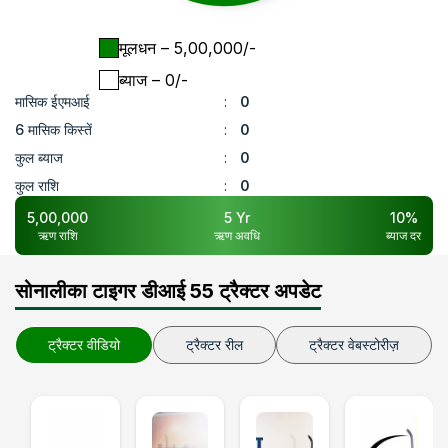
मूलधन
– ₹
5,00,000
/-
ब्याज
– ₹
0
/-
मासिक ईएमआई
:
0
6 मासिक किस्तें
:
0
कुल ब्याज
:
0
कुल राशि
:
0
5,00,000
5
Yr
10
%
ऋण राशि
ऋण अवधि
ब्याज दर
सोनालीका टाइगर डीआई 55 ट्रैक्टर अपडेट
ट्रैक्टर वीडियो
ट्रैक्टर रील
ट्रैक्टर वेबस्टोरीज़