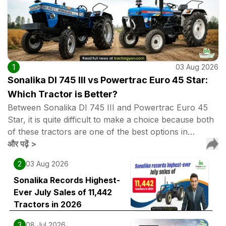
1
03 Aug 2026
Sonalika DI 745 III vs Powertrac Euro 45 Star:
Which Tractor is Better?
Between Sonalika DI 745 III and Powertrac Euro 45
Star, it is quite difficult to make a choice because both
of these tractors are one of the best options in…
और पढ़ें
>
2
03 Aug 2026
Sonalika Records Highest-
Ever July Sales of 11,442
Tractors in 2026
3
08 Jul 2026