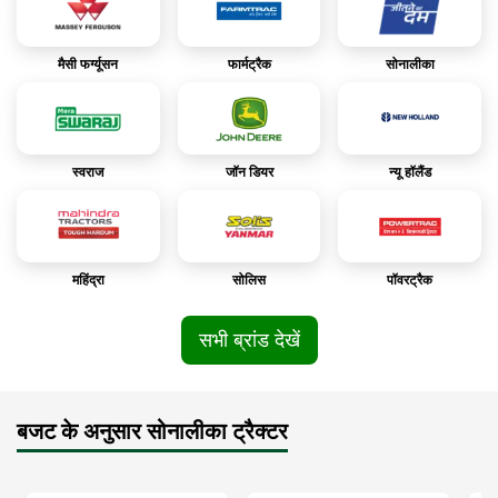
के कृषि कार्यों में ताकत, सरल संचालन और टिकाऊपन चाहते हैं।
मैसी फर्ग्यूसन
फार्मट्रैक
सोनालीका
स्वराज
जॉन डियर
न्यू हॉलैंड
महिंद्रा
सोलिस
पॉवरट्रैक
सभी ब्रांड देखें
बजट के अनुसार सोनालीका ट्रैक्टर