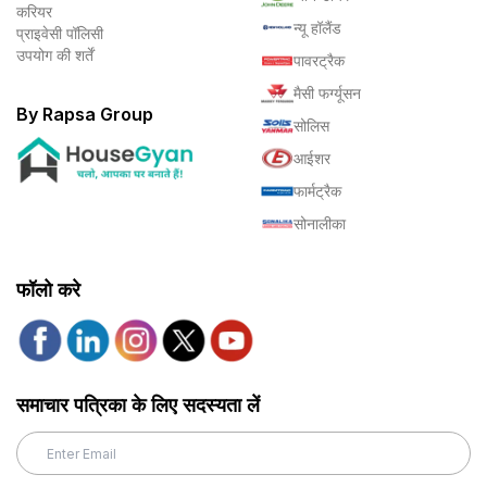
करियर
न्यू हॉलैंड
प्राइवेसी पॉलिसी
उपयोग की शर्तें
पावरट्रैक
मैसी फर्ग्यूसन
By Rapsa Group
सोलिस
आईशर
फार्मट्रैक
सोनालीका
फॉलो करे
समाचार पत्रिका के लिए सदस्यता लें