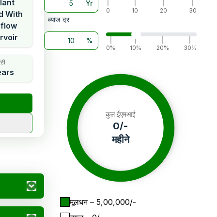
lant
Yr
|
|
|
|
0
10
20
30
d With
ब्याज दर
flow
rvoir
%
|
|
|
|
0%
10%
20%
30%
ंटी
ears
कुल ईएमआई
0
/-
महीने
मूलधन
– ₹
5,00,000
/-