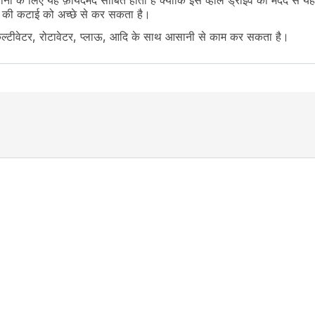
 के लिए यह फ़ायदेमंद साबित होता है क्योंकि इस व्हील ड्राइव की मदद से यह 
ों की कटाई को अच्छे से कर सकता है।
ERPM
कल्टीवेटर, रोटावेटर, प्लाऊ, आदि के साथ आसानी से काम कर सकता है।
ar) / Optional: 7.5x16 8PR (Front), 16.9x28 12PR (Rear)
lder, Tow Hook, , Draw bar, Wagon Hitch