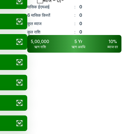
ब्याज
– ₹
0
/-
मासिक ईएमआई
:
0
6 मासिक किस्तें
:
0
कुल ब्याज
:
0
कुल राशि
:
0
5,00,000
5
Yr
10
%
ऋण राशि
ऋण अवधि
ब्याज दर