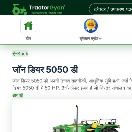
आस-पास के डीलरों से ऑन-रोड कीमत और बेहतरीन डील पाएं
होम
ट्रैक्टर ब्रांड
स्पेसिफिकेशन
Back
ईएमआई कैलकुलेटर
जॉन डियर 5050 डी
ओवरव्यू
वेरिएंट
जॉन डियर 5050 डी अपनी उन्नत तकनीकों, आधुनिक सुविधाओं, कई गियर 
पुराने ट्रैक्टर
डियर 5050 डी में 50 HP, 3-सिलेंडर इंजन है जो निरंतर संचालन क
एचपी
Single / Dual Clutch क्लच है, जो खेती के कामों को आसान बनाता
समीक्षाएं
और पढ़ें
1600 kg लिफ्टिंग क्षमता भी है।
तुलना
समाचार
डीलर
अक्सर पूछे जाने वाले प्रश्न
कम्युनिटी