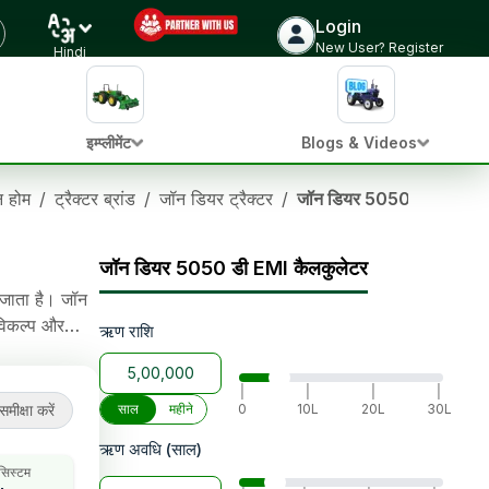
Login
ट्रैक्टर की कीमत जांचें
New User? Register
Hindi
इम्प्लीमेंट
Blogs & Videos
ान होम
/
ट्रैक्टर ब्रांड
/
जॉन डियर ट्रैक्टर
/
जॉन डियर 5050 डी
जॉन डियर 5050 डी EMI कैलकुलेटर
 जाता है। जॉन
विकल्प और
ऋण राशि
g स्टीयरिंग,
|
|
|
|
समीक्षा करें
साल
महीने
0
10L
20L
30L
ऋण अवधि (साल)
 सिस्टम