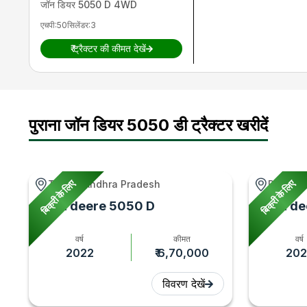
बैटरी
12 V, 88 Ah
जॉन डियर
5050 D 4WD
अल्टरनेटर
12 V, 40 A, 2.5 kW Starter Motor
एचपी
:
50
सिलेंडर
:
3
₹
ट्रैक्टर की कीमत देखें
पुराना जॉन डियर 5050 डी ट्रैक्टर खरीदें
बिक्री के लिए
बिक्री के लिए
Tenali, Andhra Pradesh
Parbhan
John deere 5050 D
John de
वर्ष
कीमत
वर्ष
2022
₹ 6,70,000
202
विवरण देखें