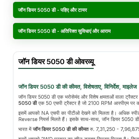
जॉन डियर 5050 डी - पहिए और टायर
जॉन डियर 5050 डी - अतिरिक्त सुविधाएं और आराम
जॉन डियर 50
Specification
जॉन डियर 5050 डी ओवरव्यू
इंजन का नाम
3029 D, Naturally Aspirated Engine
एचपी
50
पावर (kW)
36.9 kW
सिलेंडर
3
जॉन डियर 5050 डी की कीमत, विशेषताए, विनिर्देश, माइलेज
इंजन रेटेड आरपीएम
2100 RPM
जॉन डियर 5050 डी एक भरोसेमंद और विशेष क्षमताओं वाला ट्रैक्टर ह
कूलिंग सिस्टम
Coolant Cooled With Overflow Rese
5050 डी
एक 50 एचपी ट्रैक्टर है जो 2100 RPM आरपीएम पर क
ट्रांसमिशन नाम
Collarshift, Side Shift
इसमें आपको NA एचपी का पीटीओ देखने को मिलता है। अधिक स्पीड
गियर की संख्या
8 Forward + 4 Reverse
Reverse गियर्स मिलते हैं। इसके साथ-साथ, जॉन डियर 5050 ड
अधिकतम फॉरवर्ड स्पीड
2.97 - 32.44 kmph
भारत में
जॉन डियर 5050 डी की कीमत
रु. 7,31,250 - 7,96,875*
अधिकतम रिवर्स स्पीड
3.89 - 14.09 kmph
क्लच
Single / Dual Clutch