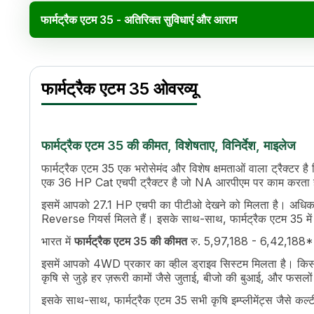
फार्मट्रैक एटम 35 - अतिरिक्त सुविधाएं और आराम
फार्मट्रैक एटम 35 विनिर्देश
Specification
Value
फार्मट्रैक एटम 35 ओवरव्यू
इंजन मोड
na
एचपी
36 HP Cat
पावर (kW)
26.84 kW
सिलेंडर
4
फार्मट्रैक एटम 35 की कीमत, विशेषताए, विनिर्देश, माइलेज
टॉर्क
108 Nm
फार्मट्रैक एटम 35 एक भरोसेमंद और विशेष क्षमताओं वाला ट्रैक्टर है
ट्रांसमिशन नाम
Constant Mesh Gearbox, Inboard T
एक 36 HP Cat एचपी ट्रैक्टर है जो NA आरपीएम पर काम करता 
गियर की संख्या
9 Forward + 3 Reverse
इसमें आपको 27.1 HP एचपी का पीटीओ देखने को मिलता है। अधिक स्
अधिकतम फॉरवर्ड स्पीड
27.4 Kmph
Reverse गियर्स मिलते हैं। इसके साथ-साथ, फार्मट्रैक एटम 35
क्लच
Single Clutch
भारत में
फार्मट्रैक एटम 35 की कीमत
रु. 5,97,188 - 6,42,188* है।
पीटीओ एचपी
27.1 HP
पीटीओ टाइप
Dual PTO
इसमें आपको 4WD प्रकार का व्हील ड्राइव सिस्टम मिलता है। किसानों
पीटीओ स्पीड
540 / 540E
कृषि से जुड़े हर ज़रूरी कामों जैसे जुताई, बीजो की बुआई, और फसल
ब्रेक
Oil Immersed Brakes
इसके साथ-साथ, फार्मट्रैक एटम 35 सभी कृषि इम्प्लीमेंट्स जैसे क
स्टीयरिंग
Power Steering