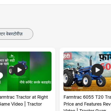
क्टर वेबस्टोरीज़
Toe Hook
rmtrac Tractor at Right
Farmtrac 6055 T20 Tra
Game Video | Tractor
Price and Features Re
Video | Tractor Gyan