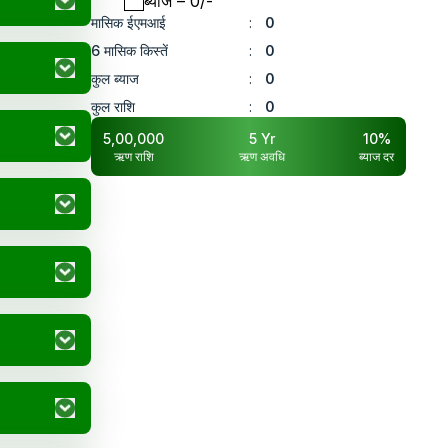
ब्याज
– ₹
0
/-
मासिक ईएमआई
:
0
6 मासिक किस्तें
:
0
कुल ब्याज
:
0
कुल राशि
:
0
5,00,000
5
Yr
10
%
ऋण राशि
ऋण अवधि
ब्याज दर