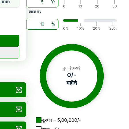
0 mm
Yr
|
|
|
|
0
10
20
30
ब्याज दर
%
|
|
|
|
0%
10%
20%
30%
कुल ईएमआई
0
/-
महीने
मूलधन
– ₹
5,00,000
/-