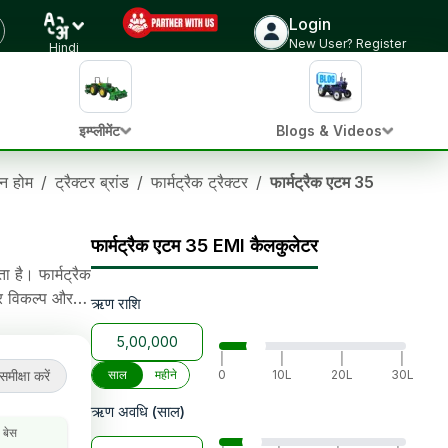
Login
ट्रैक्टर की कीमत जांचें
New User? Register
Hindi
इम्प्लीमेंट
Blogs & Videos
ञान होम
/
ट्रैक्टर ब्रांड
/
फार्मट्रैक ट्रैक्टर
/
फार्मट्रैक एटम 35
फार्मट्रैक एटम 35 EMI कैलकुलेटर
 है। फार्मट्रैक
ऋण राशि
 1000 kg
|
|
|
|
समीक्षा करें
साल
महीने
0
10L
20L
30L
ऋण अवधि (साल)
ल बेस