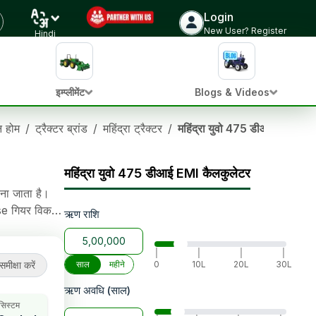
Login
ट्रैक्टर की कीमत जांचें
New User? Register
Hindi
इम्प्लीमेंट
Blogs & Videos
ान होम
/
ट्रैक्टर ब्रांड
/
महिंद्रा ट्रैक्टर
/
महिंद्रा युवो 475 डीआई
महिंद्रा युवो 475 डीआई EMI कैलकुलेटर
ना जाता है।
se गियर विकल्प
ऋण राशि
wer Steering
|
|
|
|
समीक्षा करें
साल
महीने
0
10L
20L
30L
ऋण अवधि (साल)
 सिस्टम