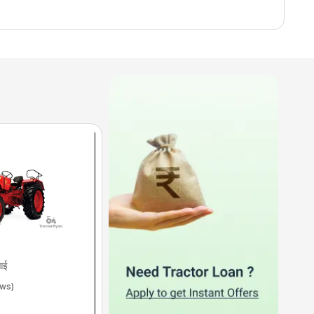
आई
ws)