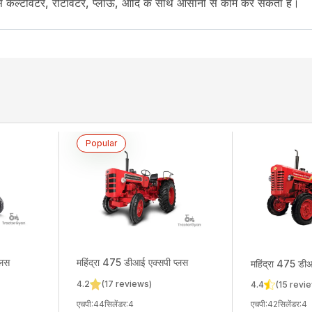
जैसे कल्टीवेटर, रोटावेटर, प्लाऊ, आदि के साथ आसानी से काम कर सकता है।
Popular
nopy, Top Link
्लस
महिंद्रा
475 डीआई एक्सपी प्लस
महिंद्रा
475 डी
4.2
(
17
reviews)
4.4
(
15
revie
एचपी
:
44
सिलेंडर
:
4
एचपी
:
42
सिलेंडर
:
4