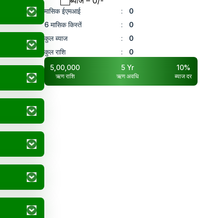
ब्याज
– ₹
0
/-
मासिक ईएमआई
:
0
6 मासिक किस्तें
:
0
कुल ब्याज
:
0
कुल राशि
:
0
5,00,000
5
Yr
10
%
ऋण राशि
ऋण अवधि
ब्याज दर