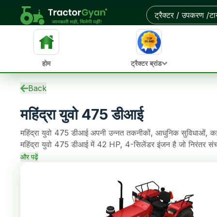
आस-पास के डीलरों से ऑन-रोड कीमत और बेहतरीन डील पाएं
होम
ट्रैक्टर ब्रांड
स्पेसिफिकेशन
Back
ईएमआई कैलकुलेटर
महिंद्रा युवो 475 डीआई
ओवरव्यू
वेरिएंट
महिंद्रा युवो 475 डीआई अपनी उन्नत तकनीकों, आधुनिक सुविधाओं, कई 
अपडेट
महिंद्रा युवो 475 डीआई में 42 HP, 4-सिलेंडर इंजन है जो निरंतर
पुराने ट्रैक्टर
और Dry Type Single / Dual- Crpto क्लच है, जो खेती के कामों
एचपी
और पढ़ें
स्टीयरिंग, 1500 Kg लिफ्टिंग क्षमता भी है।
समीक्षाएं
तुलना
समाचार
डीलर
अक्सर पूछे जाने वाले प्रश्न