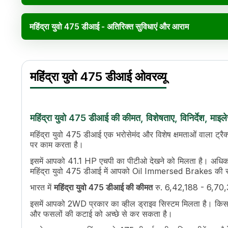
महिंद्रा युवो 475 डीआई - अतिरिक्त सुविधाएं और आराम
महिंद्रा युवो 475 डीआई विनिर्देश
Specification
Value
महिंद्रा युवो 475 डीआई ओवरव्यू
एचपी
42
पावर (kW)
31.3 kW
सिलेंडर
4
डिस्प्लेसमेंट
2979 CC
महिंद्रा युवो 475 डीआई की कीमत, विशेषताए, विनिर्देश, माइल
इंजन रेटेड आरपीएम
2000
महिंद्रा युवो 475 डीआई एक भरोसेमंद और विशेष क्षमताओं वाला ट्रैक्
कूलिंग सिस्टम
Liquid Cooled
पर काम करता है।
टॉर्क
178.68 Nm
इसमें आपको 41.1 HP एचपी का पीटीओ देखने को मिलता है। अधिक स
ट्रांसमिशन नाम
Full Constant Mesh
महिंद्रा युवो 475 डीआई में आपको Oil Immersed Brakes की सु
गियर की संख्या
12 Forward + 3 Reverse
भारत में
महिंद्रा युवो 475 डीआई की कीमत
रु. 6,42,188 - 6,70,313
अधिकतम फॉरवर्ड स्पीड
30.61 Kmph
अधिकतम रिवर्स स्पीड
11.2 Kmph
इसमें आपको 2WD प्रकार का व्हील ड्राइव सिस्टम मिलता है। किसानों
क्लच
Dry Type Single / Dual- Crpto
और फसलों की कटाई को अच्छे से कर सकता है।
पीटीओ एचपी
41.1 HP