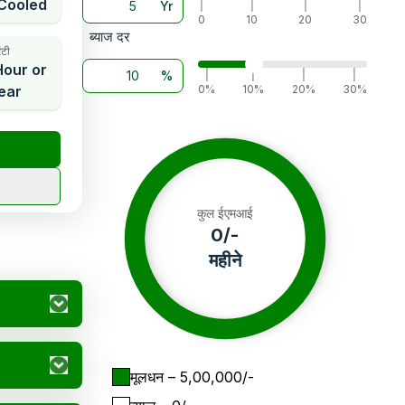
 Cooled
Yr
|
|
|
|
0
10
20
30
ब्याज दर
ंटी
our or
%
|
|
|
|
ear
0%
10%
20%
30%
कुल ईएमआई
0
/-
महीने
मूलधन
– ₹
5,00,000
/-