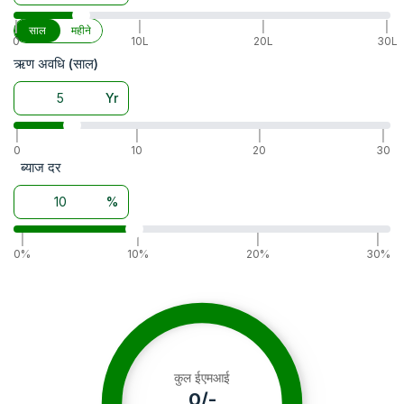
से काम कर सकता है।
|
|
|
|
साल
महीने
0
10L
20L
30L
ऋण अवधि (साल)
Yr
|
|
|
|
0
10
20
30
ब्याज दर
%
|
|
|
|
0%
10%
20%
30%
कुल ईएमआई
0
/-