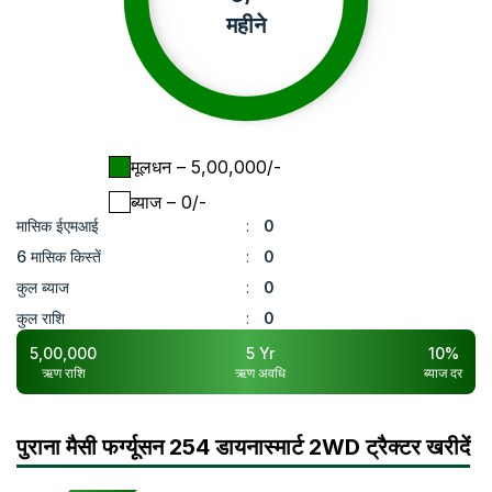
महीने
मूलधन
– ₹
5,00,000
/-
ब्याज
– ₹
0
/-
मासिक ईएमआई
:
0
6 मासिक किस्तें
:
0
कुल ब्याज
:
0
कुल राशि
:
0
5,00,000
5
Yr
10
%
ऋण राशि
ऋण अवधि
ब्याज दर
पुराना मैसी फर्ग्यूसन 254 डायनास्मार्ट 2WD ट्रैक्टर खरीदें