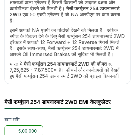
क्षमताओं वाला ट्रैक्टर है जिसमें किसानों को उत्कृष्ट दक्षता और
अधिकतम फॉरवर्ड स्पीड
35.5 kmph
कार्यशीलता देखने को मिलती है।
मैसी फर्ग्यूसन 254 डायनास्मार्ट
क्लच
Dual Clutch
2WD
एक 50 एचपी ट्रैक्टर है जो NA आरपीएम पर काम करता
पीटीओ टाइप
Quadra PTO
है।
पीटीओ स्पीड
540 RPM @ 1789 ERPM
इसमें आपको NA एचपी का पीटीओ देखने को मिलता है। अधिक
ब्रेक
Oil Immersed Brakes
स्पीड के विकल्प देने के लिए मैसी फर्ग्यूसन 254 डायनास्मार्ट 2WD
स्टीयरिंग
Power Steering
ट्रैक्टर में आपको 12 Forward + 12 Reverse गियर्स मिलते
स्टीयरिंग एडजस्टमेंट
No
हैं। इसके साथ-साथ, मैसी फर्ग्यूसन 254 डायनास्मार्ट 2WD में
आपको Oil Immersed Brakes की सुविधा भी मिलती है।
ईंधन टैंक क्षमता
58 L
पंप फ्लो
Inline
भारत में
मैसी फर्ग्यूसन 254 डायनास्मार्ट 2WD की कीमत
रु.
लंबाई
3642 mm
7,25,625 - 7,87,500* है। फीचर्स और कार्यक्षमतों को देखतें
हुए मैसी फर्ग्यूसन 254 डायनास्मार्ट 2WD की प्राइस किफायती
चौड़ाई
1784 mm
है।
व्हील बेस
1935 / 2035 mm
ट्रैक्टर वजन
2150 kg
इसमें आपको 2WD प्रकार का व्हील ड्राइव सिस्टम मिलता है।
किसानों के लिए यह फ़ायदेमंद साबित होता है क्योंकि इस व्हील
उठाने की क्षमता
2050 kg
मैसी फर्ग्यूसन 254 डायनास्मार्ट 2WD EMI कैलकुलेटर
ड्राइव की मदद से यह ट्रैक्टर कृषि से जुड़े हर ज़रूरी कामों जैसे
टायर साइज
7.5x16 (Front) and 14.9x28 (Rear)
जुताई, बीजो की बुआई, और फसलों की कटाई को अच्छे से कर
व्हील ड्राइव
2WD
सकता है।
ऋण राशि
इसके साथ-साथ, मैसी फर्ग्यूसन 254 डायनास्मार्ट 2WD सभी कृषि
इम्प्लीमेंट्स जैसे कल्टीवेटर, रोटावेटर, प्लाऊ, आदि के साथ आसानी