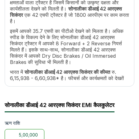
क्षमताओं वाला ट्रैक्टर है जिसमें किसानों को उत्कृष्ट दक्षता और
ट्रांसमिशन नाम
Constant Mesh
कार्यशीलता देखने को मिलती है।
सोनालीका डीआई 42 आरएक्स
गियर की संख्या
8 Forward + 2 Reverse
सिकंदर
एक 42 एचपी ट्रैक्टर है जो 1800 आरपीएम पर काम करता
अधिकतम फॉरवर्ड स्पीड
34.07 kmph
है।
क्लच
Dry Type Single / Dual
इसमें आपको 35.7 एचपी का पीटीओ देखने को मिलता है। अधिक
पीटीओ एचपी
35.7
स्पीड के विकल्प देने के लिए सोनालीका डीआई 42 आरएक्स
पीटीओ टाइप
Reverse PTO
सिकंदर ट्रैक्टर में आपको 8 Forward + 2 Reverse गियर्स
पीटीओ स्पीड
540
मिलते हैं। इसके साथ-साथ, सोनालीका डीआई 42 आरएक्स
सिकंदर में आपको Dry Disc Brakes / Oil Immersed
ब्रेक
Dry Disc Brakes / Oil Immersed Brakes
Brakes की सुविधा भी मिलती है।
स्टीयरिंग
Manual / Power Steering
स्टीयरिंग एडजस्टमेंट
No
भारत में
सोनालीका डीआई 42 आरएक्स सिकंदर की कीमत
रु.
6,15,938 - 6,60,938* है। फीचर्स और कार्यक्षमतों को देखतें
ईंधन टैंक क्षमता
55 Lit
हुए सोनालीका डीआई 42 आरएक्स सिकंदर की प्राइस किफायती
व्हील बेस
1970/2080 MM
है।
उठाने की क्षमता
2000 kg
इसमें आपको 2WD प्रकार का व्हील ड्राइव सिस्टम मिलता है।
टायर साइज
6.00X16,13.6X28
सोनालीका डीआई 42 आरएक्स सिकंदर EMI कैलकुलेटर
किसानों के लिए यह फ़ायदेमंद साबित होता है क्योंकि इस व्हील
व्हील ड्राइव
2WD
ड्राइव की मदद से यह ट्रैक्टर कृषि से जुड़े हर ज़रूरी कामों जैसे
वारंटी
5 years or 5000 hours
जुताई, बीजो की बुआई, और फसलों की कटाई को अच्छे से कर
एप्लिकेशन
ऋण राशि
Wetland Cultivation, Potato Cultivation 
सकता है।
एक्सेसरीज
TOOL, TOPLINK, CANOPY, HOOK, 
इसके साथ-साथ, सोनालीका डीआई 42 आरएक्स सिकंदर सभी
बैटरी
12 V 75 AH