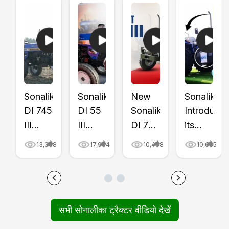
Sonalika
Sonalika
New
Sonalika
DI 745
DI 55
Sonalika
Introduce
III
III
DI 745
its
Gold
Gold
III
First
13,368
17,984
10,468
10,685
Series
Tractor
Gold
CNG
Tractor
Price
Tractor
Tractor
Review
&
Review
with
Video
Features
Video
CNG
सभी सोनालीका ट्रैक्टर वीडियो देखें
|
Review
|
Trolley,
Price,
Video
Tractor
Video