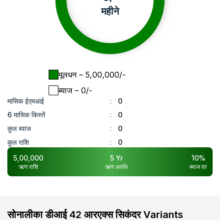
महीने
मूलधन
– ₹
5,00,000
/-
ब्याज
– ₹
0
/-
मासिक ईएमआई
:
0
6 मासिक किस्तें
:
0
कुल ब्याज
:
0
कुल राशि
:
0
5,00,000
5
Yr
10
%
ऋण राशि
ऋण अवधि
ब्याज दर
सोनालीका डीआई 42 आरएक्स सिकंदर Variants