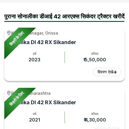
Mileage
|
Gyan
|
&
Tractor
Tractor
पुराना सोनालीका डीआई 42 आरएक्स सिकंदर ट्रैक्टर खरीदें
Features
Gyan
Gyan
2026
बिक्री के लिए
Kabisuryanagar, Orissa
–
Sonalika DI 42 RX Sikander
Tractor
Gyan
वर्ष
कीमत
2023
₹ 5,50,000
विवरण देखें
बिक्री के लिए
Risod, Maharashtra
Sonalika DI 42 RX Sikander
वर्ष
कीमत
2021
₹ 4,30,000