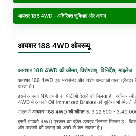
आयशर 188 4WD - अतिरिक्त सुविधाएं और आराम
आयशर 188 4WD विनिर्देश
Specification
Value
आयशर 188 4WD ओवरव्यू
इंजन का नाम
EICHER
एचपी
18
पावर (kW)
13.24 kW
सिलेंडर
1
आयशर 188 4WD की कीमत, विशेषताए, विनिर्देश, माइलेज
डिस्प्लेसमेंट
825 cc
आयशर 188 4WD एक भरोसेमंद और विशेष क्षमताओं वाला ट्रैक्टर है ज
कूलिंग सिस्टम
Air Cooled
करता है।
ट्रांसमिशन नाम
Sliding Mesh, Side Shift Gears
इसमें आपको NA एचपी का पीटीओ देखने को मिलता है। अधिक स्प
गियर की संख्या
8 Forward + 2 Reverse
4WD में आपको Oil Immersed Brakes की सुविधा भी मिलती ह
अधिकतम फॉरवर्ड स्पीड
21.65 kmph
भारत में
आयशर 188 4WD की कीमत
रु. 3,22,500 - 3,40,000*
क्लच
Single Clutch
पीटीओ टाइप
Live, Six Splined Shaft, Two-Spee
इसमें आपको 4WD प्रकार का व्हील ड्राइव सिस्टम मिलता है। किसानों
पीटीओ स्पीड
540 RPM @ 2179 ERPM / 540 RP
और फसलों की कटाई को अच्छे से कर सकता है।
ब्रेक
Oil Immersed Brakes