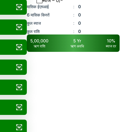
ब्याज
– ₹
0
/-
मासिक ईएमआई
:
0
6 मासिक किस्तें
:
0
कुल ब्याज
:
0
कुल राशि
:
0
5,00,000
5
Yr
10
%
ऋण राशि
ऋण अवधि
ब्याज दर