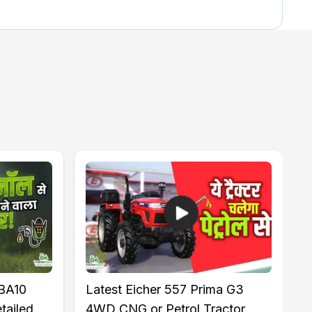
IBA10
Latest Eicher 557 Prima G3
N
tailed
4WD CNG or Petrol Tractor
F