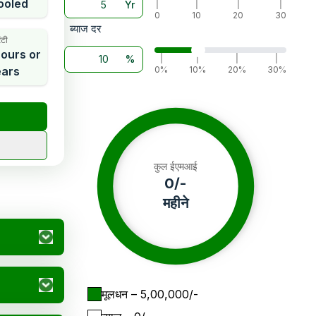
ooled
Yr
|
|
|
|
0
10
20
30
ब्याज दर
ंटी
ours or
%
|
|
|
|
ears
0%
10%
20%
30%
कुल ईएमआई
0
/-
महीने
मूलधन
– ₹
5,00,000
/-