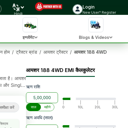
Login
ट्रैक्टर की कीमत जांचें
New User? Register
Hindi
इम्प्लीमेंट
Blogs & Videos
ञान होम
/
ट्रैक्टर ब्रांड
/
आयशर ट्रैक्टर
/
आयशर 188 4WD
आयशर 188 4WD EMI कैलकुलेटर
 जाता है। आयशर
ल्प और Single
ऋण राशि
 kg लिफ्टिंग
|
|
|
|
समीक्षा करें
साल
महीने
0
10L
20L
30L
ऋण अवधि (साल)
 सिस्टम