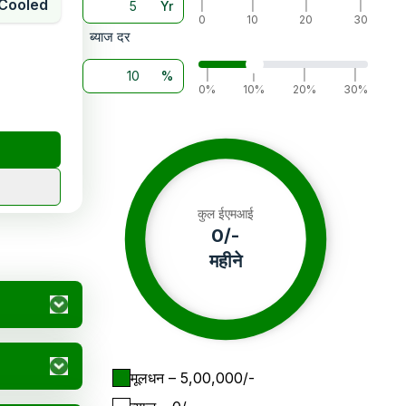
Cooled
Yr
|
|
|
|
0
10
20
30
ब्याज दर
%
|
|
|
|
0%
10%
20%
30%
कुल ईएमआई
0
/-
महीने
मूलधन
– ₹
5,00,000
/-