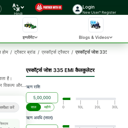
Login
ट्रैक्टर की कीमत जांचें
New User? Register
Hindi
इम्प्लीमेंट
Blogs & Videos
ान होम
/
ट्रैक्टर ब्रांड
/
एस्कॉर्ट्स ट्रैक्टर
/
एस्कॉर्ट्स जोश 335
एस्कॉर्ट्स जोश 335 EMI कैलकुलेटर
ाता है।
यर विकल्प और
ऋण राशि
िंग, 1000 kg
|
|
|
|
समीक्षा करें
साल
महीने
0
10L
20L
30L
ऋण अवधि (साल)
 सिस्टम