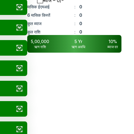
ब्याज
– ₹
0
/-
मासिक ईएमआई
:
0
6 मासिक किस्तें
:
0
कुल ब्याज
:
0
कुल राशि
:
0
5,00,000
5
Yr
10
%
ऋण राशि
ऋण अवधि
ब्याज दर