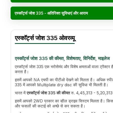
एस्कॉर्ट्स जोश 335 - अतिरिक्त सुविधाएं और आराम
एस्कॉर्ट्स जोश 335 विनिर्देश
Specification
Value
एस्कॉर्ट्स जोश 335 ओवरव्यू
एचपी
35
सिलेंडर
2
इंजन रेटेड आरपीएम
2200
कूलिंग सिस्टम
Water Cooled
एस्कॉर्ट्स जोश 335 की कीमत, विशेषताए, विनिर्देश, माइलेज
ट्रांसमिशन नाम
Constant Mesh
एस्कॉर्ट्स जोश 335 एक भरोसेमंद और विशेष क्षमताओं वाला ट्रैक्टर ह
गियर की संख्या
6 Forward + 2 Reverse
करता है।
अधिकतम फॉरवर्ड स्पीड
26.9 Kmph
इसमें आपको NA एचपी का पीटीओ देखने को मिलता है। अधिक स्पीड क
अधिकतम रिवर्स स्पीड
10.2 Kmph
335 में आपको Multiplate dry disc की सुविधा भी मिलती है।
क्लच
Dry , Single , Friction Plate
भारत में
एस्कॉर्ट्स जोश 335 की कीमत
रु. 4,45,313 - 5,20,313* ह
पीटीओ टाइप
Live Single Speed PTO
पीटीओ स्पीड
540
इसमें आपको 2WD प्रकार का व्हील ड्राइव सिस्टम मिलता है। किसानों
ब्रेक
Multiplate dry disc
और फसलों की कटाई को अच्छे से कर सकता है।
स्टीयरिंग
Manual