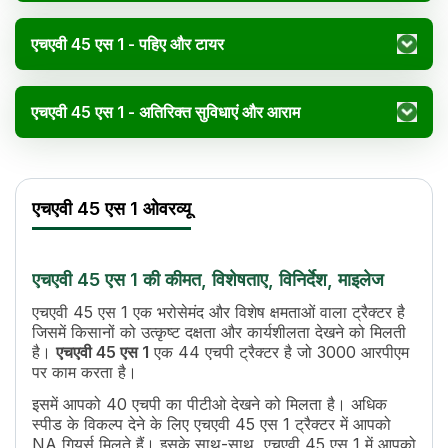
एचएवी 45 एस 1 - पहिए और टायर
एचएवी 45 एस 1 - अतिरिक्त सुविधाएं और आराम
एचएवी 45 एस 1 विनिर्देश
Specification
Value
एचएवी 45 एस 1 ओवरव्यू
इंजन का नाम
4TNV84
एचपी
44
पावर (kW)
32 kW
एचएवी 45 एस 1 की कीमत, विशेषताए, विनिर्देश, माइलेज
इंजन रेटेड आरपीएम
3000
कूलिंग सिस्टम
Water Cooled
एचएवी 45 एस 1 एक भरोसेमंद और विशेष क्षमताओं वाला ट्रैक्टर है
जिसमें किसानों को उत्कृष्ट दक्षता और कार्यशीलता देखने को मिलती
पीटीओ एचपी
40
है।
एचएवी 45 एस 1
एक 44 एचपी ट्रैक्टर है जो 3000 आरपीएम
पीटीओ टाइप
Electric Pto Drive
पर काम करता है।
पीटीओ स्पीड
540
इसमें आपको 40 एचपी का पीटीओ देखने को मिलता है। अधिक
ब्रेक
OIB Parking Brakes
स्पीड के विकल्प देने के लिए एचएवी 45 एस 1 ट्रैक्टर में आपको
टर्निंग रेडियस
2.7 m
NA गियर्स मिलते हैं। इसके साथ-साथ, एचएवी 45 एस 1 में आपको