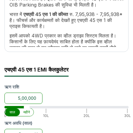
ईंधन टैंक क्षमता
50 L
OIB Parking Brakes की सुविधा भी मिलती है।
लंबाई
3280 mm
भारत में
एचएवी 45 एस 1 की कीमत
रु. 7,95,938 - 7,95,938*
ऊंचाई
2485 mm
है। फीचर्स और कार्यक्षमतों को देखतें हुए एचएवी 45 एस 1 की
चौड़ाई
1830 mm
प्राइस किफायती है।
व्हील बेस
2000 mm
इसमें आपको 4WD प्रकार का व्हील ड्राइव सिस्टम मिलता है।
ट्रैक्टर वजन
2000 kg
किसानों के लिए यह फ़ायदेमंद साबित होता है क्योंकि इस व्हील
ग्राउंड क्लीयरेंस
400 mm
ड्राइव की मदद से यह ट्रैक्टर कृषि से जुड़े हर ज़रूरी कामों जैसे
उठाने की क्षमता
1800 Kg
जुताई, बीजो की बुआई, और फसलों की कटाई को अच्छे से कर
पॉइंट लिंकेज
CAT.1
सकता है।
टायर साइज
F(8X18) R(13.6X24)
इसके साथ-साथ, एचएवी 45 एस 1 सभी कृषि इम्प्लीमेंट्स जैसे
एचएवी 45 एस 1 EMI कैलकुलेटर
व्हील ड्राइव
4WD
कल्टीवेटर, रोटावेटर, प्लाऊ, आदि के साथ आसानी से काम कर
सकता है।
ऋण राशि
|
|
|
|
साल
महीने
0
10L
20L
30L
ऋण अवधि (साल)