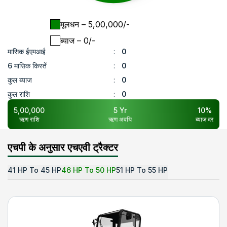
मूलधन
– ₹
5,00,000
/-
ब्याज
– ₹
0
/-
मासिक ईएमआई
:
0
6 मासिक किस्तें
:
0
कुल ब्याज
:
0
कुल राशि
:
0
5,00,000
5
Yr
10
%
ऋण राशि
ऋण अवधि
ब्याज दर
एचपी के अनुसार एचएवी ट्रैक्टर
41 HP To 45 HP
46 HP To 50 HP
51 HP To 55 HP