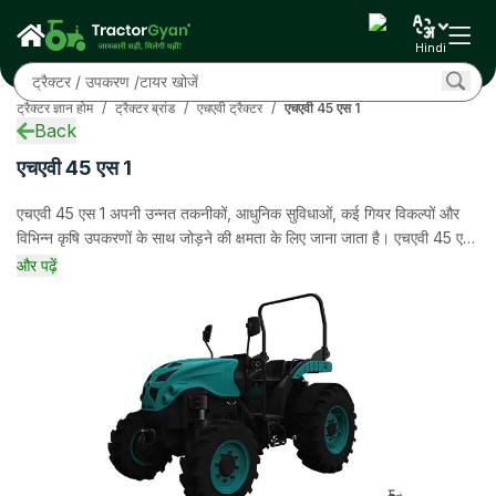
स्पेसिफिकेशन
ओवरव्यू
Hindi
ईएमआई कैलकुलेटर
एचपी
ट्रैक्टर ज्ञान होम
/
ट्रैक्टर ब्रांड
/
एचएवी ट्रैक्टर
/
एचएवी 45 एस 1
समीक्षाएं
Back
तुलना
एचएवी 45 एस 1
अक्सर पूछे जाने वाले प्रश्न
कम्युनिटी
एचएवी 45 एस 1 अपनी उन्नत तकनीकों, आधुनिक सुविधाओं, कई गियर विकल्पों और
और
विभिन्न कृषि उपकरणों के साथ जोड़ने की क्षमता के लिए जाना जाता है। एचएवी 45 एस
1 में 44 HP इंजन है जो निरंतर संचालन का समर्थन करता है। इस ट्रैक्टर में OIB
और पढ़ें
Parking Brakes ब्रेक, 1800 Kg लिफ्टिंग क्षमता भी है।