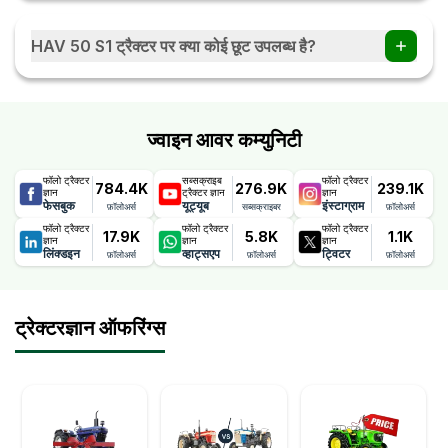
HAV 50 S1 ट्रैक्टर की ईंधन टैंक की क्षमता 60 Ltr हैं।
HAV 50 S1 ट्रैक्टर पर क्या कोई छूट उपलब्ध है?
छूट और ऑफ़र डीलरों द्वारा प्रदान किए जाते हैं जो समय-समय पर बदलते रहते
हैं।
ज्वाइन आवर कम्युनिटी
फॉलो ट्रैक्टर
सब्सक्राइब
फॉलो ट्रैक्टर
784.4K
276.9K
239.1K
ज्ञान
ट्रैक्टर ज्ञान
ज्ञान
फेसबुक
यूट्यूब
इंस्टाग्राम
फ़ॉलोअर्स
सब्सक्राइबर
फ़ॉलोअर्स
फॉलो ट्रैक्टर
फॉलो ट्रैक्टर
फॉलो ट्रैक्टर
17.9K
5.8K
1.1K
ज्ञान
ज्ञान
ज्ञान
लिंक्डइन
व्हाट्सएप
ट्विटर
फ़ॉलोअर्स
फ़ॉलोअर्स
फ़ॉलोअर्स
ट्रेक्टरज्ञान ऑफरिंग्स