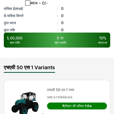
ब्याज
– ₹
0
/-
मासिक ईएमआई
:
0
6 मासिक किस्तें
:
0
कुल ब्याज
:
0
कुल राशि
:
0
5,00,000
5
Yr
10
%
ऋण राशि
ऋण अवधि
ब्याज दर
एचएवी 50 एस 1 Variants
एचएवी
50 एस 1 प्लस
एचपी
:
47.5
सिलेंडर
:
NA
₹
ट्रैक्टर की कीमत देखें