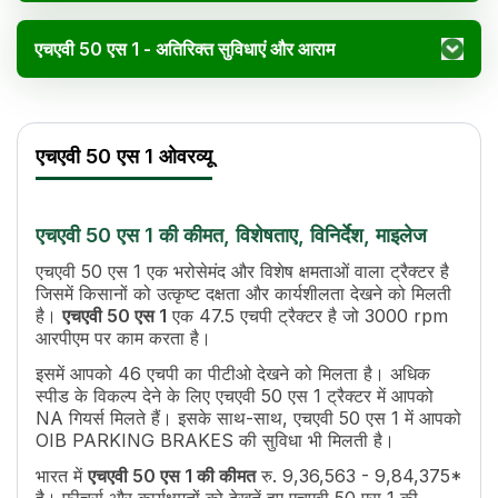
एचएवी 50 एस 1 - अतिरिक्त सुविधाएं और आराम
एचएवी 50 एस 1 विनिर्देश
Specification
Value
एचएवी 50 एस 1 ओवरव्यू
एचपी
47.5
पावर (kW)
35 kW
इंजन रेटेड आरपीएम
3000 rpm
एचएवी 50 एस 1 की कीमत, विशेषताए, विनिर्देश, माइलेज
कूलिंग सिस्टम
Water Cooled
पीटीओ एचपी
46
एचएवी 50 एस 1 एक भरोसेमंद और विशेष क्षमताओं वाला ट्रैक्टर है
जिसमें किसानों को उत्कृष्ट दक्षता और कार्यशीलता देखने को मिलती
ब्रेक
OIB PARKING BRAKES
है।
एचएवी 50 एस 1
एक 47.5 एचपी ट्रैक्टर है जो 3000 rpm
ईंधन टैंक क्षमता
60 Ltr
आरपीएम पर काम करता है।
लंबाई
3280 mm
इसमें आपको 46 एचपी का पीटीओ देखने को मिलता है। अधिक
चौड़ाई
1830 mm
स्पीड के विकल्प देने के लिए एचएवी 50 एस 1 ट्रैक्टर में आपको
व्हील बेस
2000 mm
NA गियर्स मिलते हैं। इसके साथ-साथ, एचएवी 50 एस 1 में आपको
ट्रैक्टर वजन
2150 kg
OIB PARKING BRAKES की सुविधा भी मिलती है।
ग्राउंड क्लीयरेंस
400 mm
भारत में
एचएवी 50 एस 1 की कीमत
रु. 9,36,563 - 9,84,375*
उठाने की क्षमता
1800 Kg