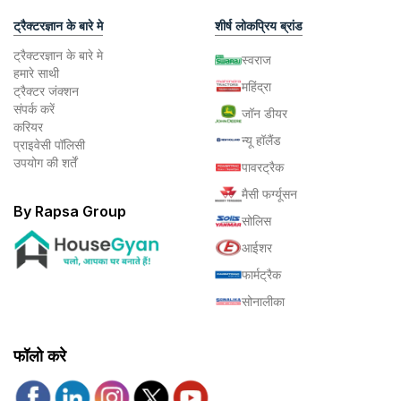
ट्रैक्टरज्ञान के बारे मे
शीर्ष लोकप्रिय ब्रांड
ट्रैक्टरज्ञान के बारे मे
स्वराज
हमारे साथी
महिंद्रा
ट्रैक्टर जंक्शन
संपर्क करें
जॉन डीयर
करियर
न्यू हॉलैंड
प्राइवेसी पॉलिसी
उपयोग की शर्तें
पावरट्रैक
मैसी फर्ग्यूसन
By Rapsa Group
सोलिस
आईशर
फार्मट्रैक
सोनालीका
फॉलो करे