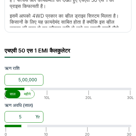
है। फीचर्स और कार्यक्षमतों को देखतें हुए एचएवी 50 एस 1 की
पॉइंट लिंकेज
CAT.1
प्राइस किफायती है।
टायर साइज
F(9.5X18) R(13.6X24)
इसमें आपको 4WD प्रकार का व्हील ड्राइव सिस्टम मिलता है।
व्हील ड्राइव
4WD
किसानों के लिए यह फ़ायदेमंद साबित होता है क्योंकि इस व्हील
ड्राइव की मदद से यह ट्रैक्टर कृषि से जुड़े हर ज़रूरी कामों जैसे
जुताई, बीजो की बुआई, और फसलों की कटाई को अच्छे से कर
सकता है।
इसके साथ-साथ, एचएवी 50 एस 1 सभी कृषि इम्प्लीमेंट्स जैसे
एचएवी 50 एस 1 EMI कैलकुलेटर
कल्टीवेटर, रोटावेटर, प्लाऊ, आदि के साथ आसानी से काम कर
सकता है।
ऋण राशि
|
|
|
|
साल
महीने
0
10L
20L
30L
ऋण अवधि (साल)
Yr
|
|
|
|
0
10
20
30