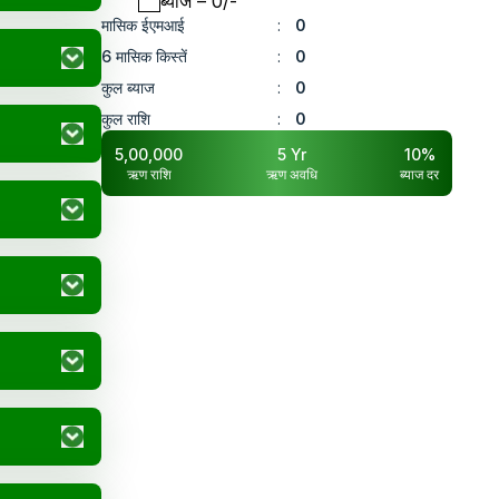
ब्याज
– ₹
0
/-
मासिक ईएमआई
:
0
6 मासिक किस्तें
:
0
कुल ब्याज
:
0
कुल राशि
:
0
5,00,000
5
Yr
10
%
ऋण राशि
ऋण अवधि
ब्याज दर