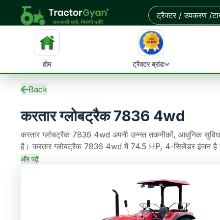
आस-पास के डीलरों से ऑन-रोड कीमत और बेहतरीन डील पाएं
होम
ट्रैक्टर ब्रांड
स्पेसिफिकेशन
Back
ईएमआई कैलकुलेटर
करतार ग्लोबट्रैक 7836 4wd
ओवरव्यू
अपडेट
करतार ग्लोबट्रैक 7836 4wd अपनी उन्नत तकनीकों, आधुनिक सुविधाओं,
पुराने ट्रैक्टर
है। करतार ग्लोबट्रैक 7836 4wd में 74.5 HP, 4-सिलेंडर इंजन है 
एचपी
Reverse / 24 Forward + 24 Reverse गियर विकल्प है, जो खेती के
समीक्षाएं
और पढ़ें
2800/3200 kg लिफ्टिंग क्षमता भी है।
तुलना
समाचार
अक्सर पूछे जाने वाले प्रश्न
कम्युनिटी
और