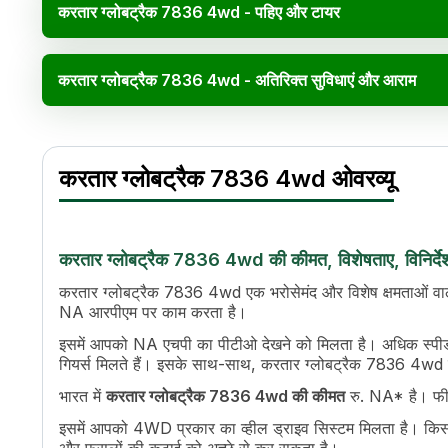
करतार ग्लोबट्रैक 7836 4wd - पहिए और टायर
करतार ग्लोबट्रैक 7836 4wd - अतिरिक्त सुविधाएं और आराम
करतार ग्लोबट्रैक 7836 4wd विनि
Specification
Value
करतार ग्लोबट्रैक 7836 4wd ओवरव्यू
इंजन का नाम
Kirloskar 4R 1190
एचपी
74.5
सिलेंडर
4
डिस्प्लेसमेंट
4760 cc
करतार ग्लोबट्रैक 7836 4wd की कीमत, विशेषताए, विनिर्दे
कूलिंग सिस्टम
Copper Radiator with Coolant - Coole
करतार ग्लोबट्रैक 7836 4wd एक भरोसेमंद और विशेष क्षमताओं वाला ट
ट्रांसमिशन नाम
Carraro Synchro Shuttle Transmissio
NA आरपीएम पर काम करता है।
गियर की संख्या
12 Forward + 12 Reverse / 24 Forwar
इसमें आपको NA एचपी का पीटीओ देखने को मिलता है। अधिक स्प
पीटीओ टाइप
540, 540 E, GPTO, 6 Splines
गियर्स मिलते हैं। इसके साथ-साथ, करतार ग्लोबट्रैक 7836 4wd 
स्टीयरिंग
Adjustable steering
भारत में
करतार ग्लोबट्रैक 7836 4wd की कीमत
रु. NA* है। फीच
स्टीयरिंग एडजस्टमेंट
Yes
ईंधन टैंक क्षमता
85 L
इसमें आपको 4WD प्रकार का व्हील ड्राइव सिस्टम मिलता है। किसानों
लंबाई
4230 mm