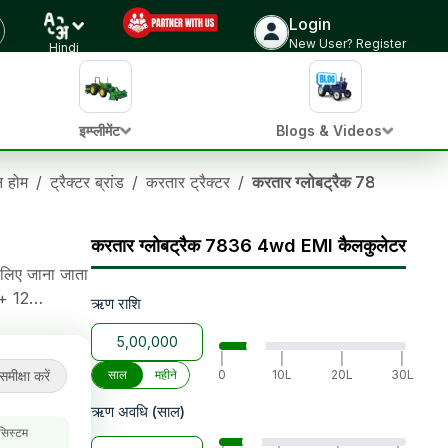
Login
ट्रैक्टर की कीमत जांचें
New User? Register
Hindi
इम्प्लीमेंट
Blogs & Videos
ान होम
/
ट्रैक्टर ब्रांड
/
करतार ट्रैक्टर
/
करतार ग्लोबट्रैक 7836 4wd
करतार ग्लोबट्रैक 7836 4wd EMI कैलकुलेटर
 लिए जाना जाता
 + 12
ऋण राशि
रिंग,
|
|
|
|
समीक्षा करें
साल
महीने
0
10L
20L
30L
ऋण अवधि (साल)
 सिस्टम