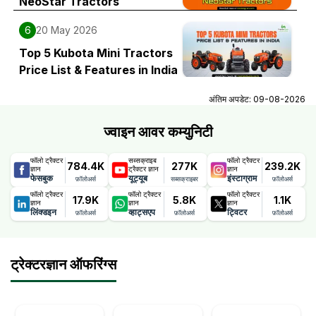
NeoStar Tractors
6
20 May 2026
Top 5 Kubota Mini Tractors
Price List & Features in India
अंतिम अपडेट:
09-08-2026
ज्वाइन आवर कम्युनिटी
फॉलो ट्रैक्टर
सब्सक्राइब
फॉलो ट्रैक्टर
784.4K
277K
239.2K
ज्ञान
ट्रैक्टर ज्ञान
ज्ञान
फेसबुक
यूट्यूब
इंस्टाग्राम
फ़ॉलोअर्स
सब्सक्राइबर
फ़ॉलोअर्स
फॉलो ट्रैक्टर
फॉलो ट्रैक्टर
फॉलो ट्रैक्टर
17.9K
5.8K
1.1K
ज्ञान
ज्ञान
ज्ञान
लिंक्डइन
व्हाट्सएप
ट्विटर
फ़ॉलोअर्स
फ़ॉलोअर्स
फ़ॉलोअर्स
ट्रेक्टरज्ञान ऑफरिंग्स