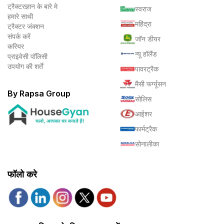
ट्रैक्टरज्ञान के बारे मे
स्वराज
हमारे साथी
महिंद्रा
ट्रैक्टर जंक्शन
संपर्क करें
जॉन डीयर
करियर
न्यू हॉलैंड
प्राइवेसी पॉलिसी
उपयोग की शर्तें
पावरट्रैक
मैसी फर्ग्यूसन
By Rapsa Group
सोलिस
आईशर
फार्मट्रैक
सोनालीका
फॉलो करे