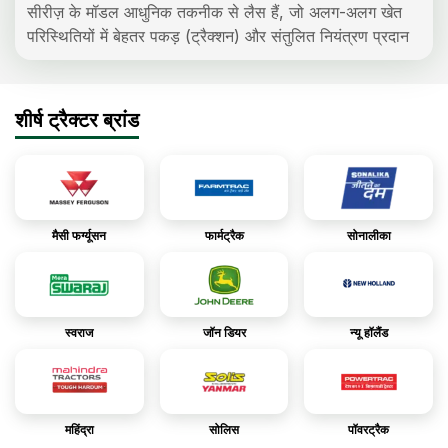
सीरीज़ के मॉडल आधुनिक तकनीक से लैस हैं, जो अलग-अलग खेत
परिस्थितियों में बेहतर पकड़ (ट्रैक्शन) और संतुलित नियंत्रण प्रदान
करते हैं।
इन ट्रैक्टरों में मजबूत इंजन, दमदार हाइड्रोलिक सिस्टम और कई
उपयोगी फीचर्स दिए गए हैं, जो कृषि उपकरणों को आसानी से चलाने में
शीर्ष ट्रैक्टर ब्रांड
मदद करते हैं। किफायती कुबोटा Mu Series ट्रैक्टर की कीमत के
साथ, यह सीरीज़ उन किसानों के लिए उपयुक्त है जो रोज़मर्रा के कृषि
कार्यों में ताकत, सरल संचालन और टिकाऊपन चाहते हैं।
मैसी फर्ग्यूसन
फार्मट्रैक
सोनालीका
स्वराज
जॉन डियर
न्यू हॉलैंड
महिंद्रा
सोलिस
पॉवरट्रैक