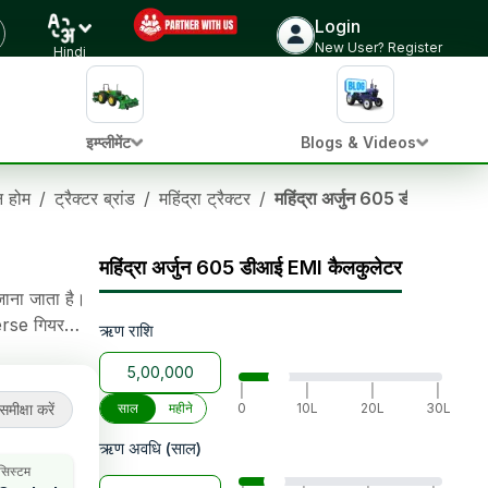
Login
ट्रैक्टर की कीमत जांचें
New User? Register
Hindi
इम्प्लीमेंट
Blogs & Videos
ान होम
/
ट्रैक्टर ब्रांड
/
महिंद्रा ट्रैक्टर
/
महिंद्रा अर्जुन 605 डीआई
महिंद्रा अर्जुन 605 डीआई EMI कैलकुलेटर
जाना जाता है।
erse गियर
ऋण राशि
रिंग, 2700 kg
|
|
|
|
समीक्षा करें
साल
महीने
0
10L
20L
30L
ऋण अवधि (साल)
 सिस्टम