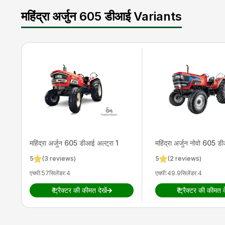
पंप फ्लो
40 l/min
महिंद्रा अर्जुन 605 डीआई Variants
उठाने की क्षमता
2700 kg
टायर साइज
7.5x16 (Front) and 16.9x 28 (Rear)
व्हील ड्राइव
2WD
वारंटी
6 Years
महिंद्रा
अर्जुन 605 डीआई अल्ट्रा 1
महिंद्रा
अर्जुन नोवो 605 ड
5
(
3
reviews)
5
(
2
reviews)
एचपी
:
57
सिलेंडर
:
4
एचपी
:
49.9
सिलेंडर
:
4
₹
ट्रैक्टर की कीमत देखें
₹
ट्रैक्टर की कीमत दे