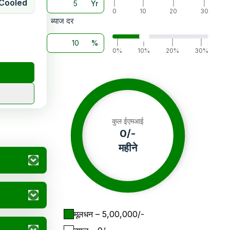
Cooled
Yr
|
|
|
|
0
10
20
30
ब्याज दर
%
|
|
|
|
0%
10%
20%
30%
कुल ईएमआई
0
/-
महीने
मूलधन
– ₹
5,00,000
/-