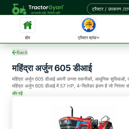
आस-पास के डीलरों से ऑन-रोड कीमत और बेहतरीन डील पाएं
होम
ट्रैक्टर ब्रांड
स्पेसिफिकेशन
Back
ईएमआई कैलकुलेटर
महिंद्रा अर्जुन 605 डीआई
ओवरव्यू
वेरिएंट
महिंद्रा अर्जुन 605 डीआई अपनी उन्नत तकनीकों, आधुनिक सुविधाओं, क
अपडेट
महिंद्रा अर्जुन 605 डीआई में 57 HP, 4-सिलेंडर इंजन है जो निरं
पुराने ट्रैक्टर
विकल्प और SLIPTO क्लच है, जो खेती के कामों को आसान बनाता है
एचपी
और पढ़ें
लिफ्टिंग क्षमता भी है।
समीक्षाएं
तुलना
समाचार
डीलर
अक्सर पूछे जाने वाले प्रश्न