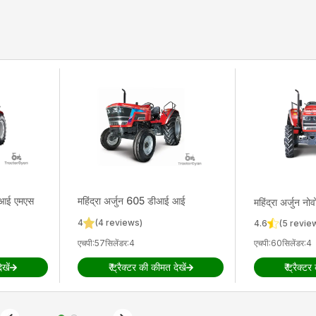
ीआई एमएस
महिंद्रा
अर्जुन 605 डीआई आई
महिंद्रा
अर्जुन 
4
(
4
reviews)
4.6
(
5
revie
एचपी
:
57
सिलेंडर
:
4
एचपी
:
60
सिलेंडर
:
4
खें
₹
ट्रैक्टर की कीमत देखें
₹
ट्रैक्टर