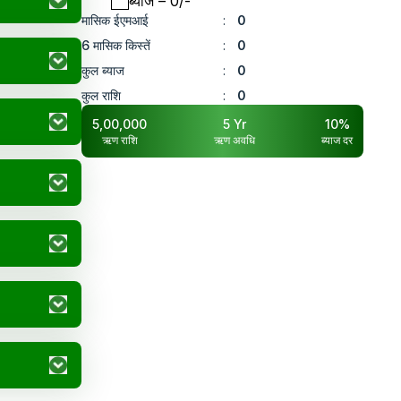
ब्याज
– ₹
0
/-
मासिक ईएमआई
:
0
6 मासिक किस्तें
:
0
कुल ब्याज
:
0
कुल राशि
:
0
5,00,000
5
Yr
10
%
ऋण राशि
ऋण अवधि
ब्याज दर