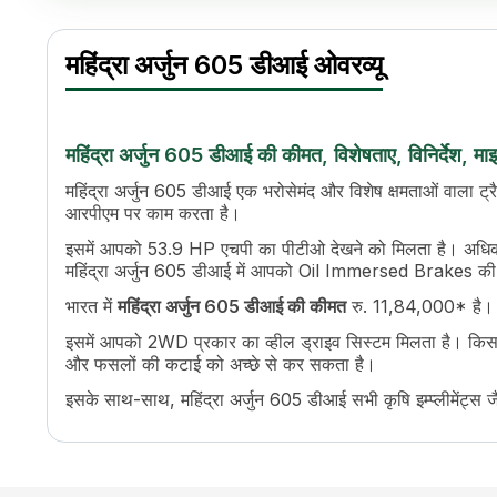
महिंद्रा अर्जुन 605 डीआई विनिर्देश
Specification
Value
महिंद्रा अर्जुन 605 डीआई ओवरव्यू
इंजन का नाम
CRDE Engine, Water Cooled
एचपी
57
पावर (kW)
42.5 kW
सिलेंडर
4
महिंद्रा अर्जुन 605 डीआई की कीमत, विशेषताए, विनिर्देश, मा
इंजन रेटेड आरपीएम
2100
महिंद्रा अर्जुन 605 डीआई एक भरोसेमंद और विशेष क्षमताओं वाला ट्रै
कूलिंग सिस्टम
Water Cooled
आरपीएम पर काम करता है।
टॉर्क
247 Nm
इसमें आपको 53.9 HP एचपी का पीटीओ देखने को मिलता है। अधिक स
ट्रांसमिशन नाम
Partial Synchro Mesh, Side Shift
महिंद्रा अर्जुन 605 डीआई में आपको Oil Immersed Brakes की 
गियर की संख्या
15 Forward + 15 Reverse
भारत में
महिंद्रा अर्जुन 605 डीआई की कीमत
रु. 11,84,000* है। फी
अधिकतम फॉरवर्ड स्पीड
1.7-33.5 kmph
क्लच
SLIPTO
इसमें आपको 2WD प्रकार का व्हील ड्राइव सिस्टम मिलता है। किसानों
पीटीओ एचपी
53.9 HP
और फसलों की कटाई को अच्छे से कर सकता है।
पीटीओ टाइप
Reverse PTO, SLIPTO
इसके साथ-साथ, महिंद्रा अर्जुन 605 डीआई सभी कृषि इम्प्लीमेंट्स
पीटीओ स्पीड
540 & 540E (Opt. Rev)
ब्रेक
Oil Immersed Brakes
स्टीयरिंग
Power Steering
स्टीयरिंग एडजस्टमेंट
No