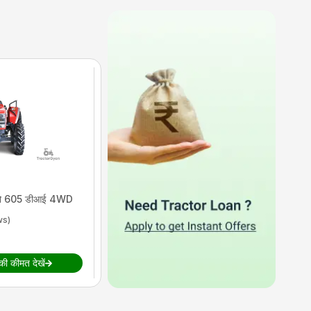
महिंद्रा
अर्जुन नोवो 605 डीआई-आई
(एसी केबिन)
नोवो 605 डीआई 4WD
5
(
1
reviews)
ws)
एचपी
:
57
सिलेंडर
:
4
 की कीमत देखें
₹
ट्रैक्टर की कीमत देखें