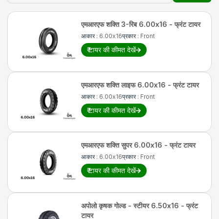
6.00x16
Rs. 3,540*
अपोलो कृषक प्रीमियम सीआर 6.00x16
- फ्रंट टायर
एमआरएफ
शक्ति 3-रिब 6.00x16 - फ्रंट टायर
आकार
:
6.00x16
प्रकार
:
Front
6.00x16
Rs. 3,250*
गुड ईयर वज्र सुपर 6.00x16 - आगे का
टायर
₹
टायर की कीमत देखें
6.00x16
Rs. 4,100*
एमआरएफ शक्ति लाइफ 6.00x16 - फ्रंट
टायर
एमआरएफ
शक्ति लाइफ 6.00x16 - फ्रंट टायर
आकार
:
6.00x16
प्रकार
:
Front
*कीमत राज्य के अनुसार बदल सकती है, अपने शहर की कीमत जानने के लिए देखें
यहाँ क्लिक करें
₹
टायर की कीमत देखें
एमआरएफ
शक्ति सुपर 6.00x16 - फ्रंट टायर
आकार
:
6.00x16
प्रकार
:
Front
₹
टायर की कीमत देखें
अपोलो
कृषक गोल्ड - स्टीयर 6.50x16 - फ्रंट
टायर