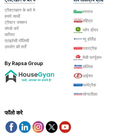
ट्रैक्टरज्ञान के बारे मे
स्वराज
हमारे साथी
महिंद्रा
ट्रैक्टर जंक्शन
संपर्क करें
जॉन डीयर
करियर
न्यू हॉलैंड
प्राइवेसी पॉलिसी
उपयोग की शर्तें
पावरट्रैक
मैसी फर्ग्यूसन
By Rapsa Group
सोलिस
आईशर
फार्मट्रैक
सोनालीका
फॉलो करे