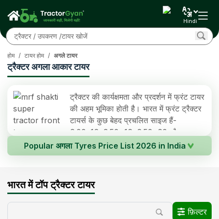
Hindi
होम
/
टायर होम
/
अगले टायर
ट्रैक्टर अगला आकार टायर
ट्रैक्टर की कार्यक्षमता और प्रदर्शन में फ्रंट टायर
की अहम भूमिका होती है। भारत में फ्रंट ट्रैक्टर
टायर्स के कुछ बेहद प्रचलित साइज हैं-
6.00x16, 6.50x16, 6.50x20 और
7.50x16। इन टायरों की कीमत ब्रांड और फीचर्स के हिसाब से
Popular अगला Tyres Price List 2026 in India
अलग-अलग हो सकती है। भारत में फ्रंट ट्रैक्टर टायर्स बनाने वाले
कुछ प्रसिद्ध ब्रांड हैं एमआरएफ, गुडईयर, बीकेटी, एमआरएल, अपोलो,
ट्रैक्टर टायर मॉडल
टायर का आकार
टायर की कीमत
सीएट आदि। बाजार में उपलब्ध इन ब्रांड्स के कुछ लोकप्रिय फ्रंट
भारत में टॉप ट्रैक्टर टायर
6.00x16
Rs. 3,500*
एमआरएफ शक्ति सुपर 6.00x16 - फ्रंट
टायर मॉडल्स हैं एमआरएफ शक्ति सुपर, गुडईयर वज्र सुपर, बीकेटी
टायर
कमांडर, अपोलो कृषक प्रीमियम, टीवीएस यूरोग्रिप टीएफ, और सीएट
फ़िल्टर
आयुष्मान प्लस।