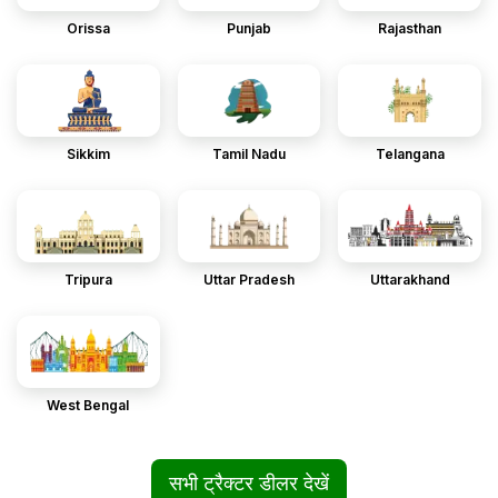
Orissa
Punjab
Rajasthan
Sikkim
Tamil Nadu
Telangana
Tripura
Uttar Pradesh
Uttarakhand
West Bengal
सभी ट्रैक्टर डीलर देखें