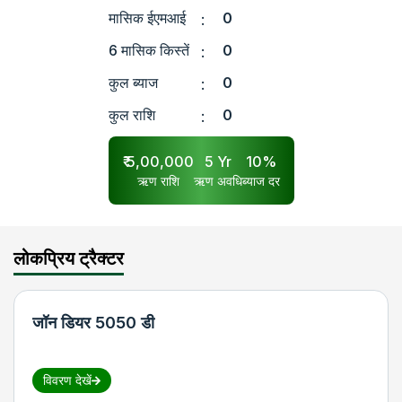
मासिक ईएमआई
0
:
6 मासिक किस्तें
0
:
कुल ब्याज
0
:
कुल राशि
0
:
₹
5,00,000
5
Yr
10
%
ऋण राशि
ऋण अवधि
ब्याज दर
लोकप्रिय ट्रैक्टर
जॉन डियर 5050 डी
विवरण देखें