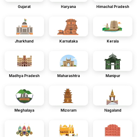
Gujarat
Haryana
Himachal Pradesh
Jharkhand
Karnataka
Kerala
Madhya Pradesh
Maharashtra
Manipur
Meghalaya
Mizoram
Nagaland