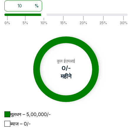
%
|
|
|
|
|
|
|
0%
5%
10%
15%
20%
25%
30%
कुल ईएमआई
0
/-
महीने
मूलधन
– ₹
5,00,000
/-
ब्याज
– ₹
0
/-