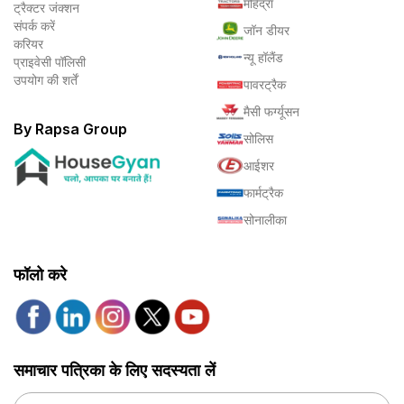
महिंद्रा
ट्रैक्टर जंक्शन
संपर्क करें
जॉन डीयर
करियर
न्यू हॉलैंड
प्राइवेसी पॉलिसी
उपयोग की शर्तें
पावरट्रैक
मैसी फर्ग्यूसन
By Rapsa Group
सोलिस
आईशर
फार्मट्रैक
सोनालीका
फॉलो करे
समाचार पत्रिका के लिए सदस्यता लें