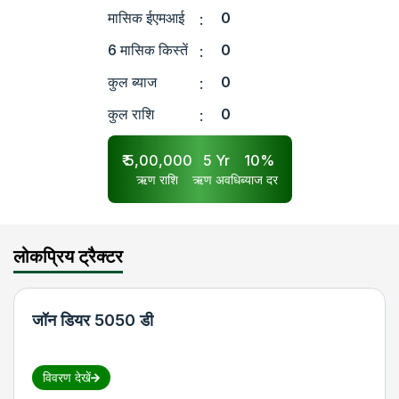
मासिक ईएमआई
0
:
6 मासिक किस्तें
0
:
कुल ब्याज
0
:
कुल राशि
0
:
₹
5,00,000
5
Yr
10
%
ऋण राशि
ऋण अवधि
ब्याज दर
लोकप्रिय ट्रैक्टर
जॉन डियर 5050 डी
विवरण देखें