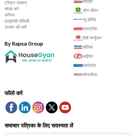
महिंद्रा
ट्रैक्टर जंक्शन
संपर्क करें
जॉन डीयर
करियर
न्यू हॉलैंड
प्राइवेसी पॉलिसी
उपयोग की शर्तें
पावरट्रैक
मैसी फर्ग्यूसन
By Rapsa Group
सोलिस
आईशर
फार्मट्रैक
सोनालीका
फॉलो करे
समाचार पत्रिका के लिए सदस्यता लें