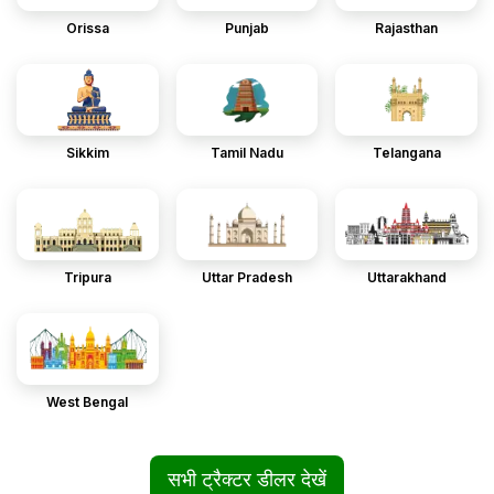
Orissa
Punjab
Rajasthan
Sikkim
Tamil Nadu
Telangana
Tripura
Uttar Pradesh
Uttarakhand
West Bengal
सभी ट्रैक्टर डीलर देखें