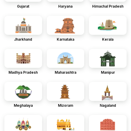
Gujarat
Haryana
Himachal Pradesh
Jharkhand
Karnataka
Kerala
Madhya Pradesh
Maharashtra
Manipur
Meghalaya
Mizoram
Nagaland