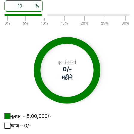
%
|
|
|
|
|
|
|
0%
5%
10%
15%
20%
25%
30%
कुल ईएमआई
0
/-
महीने
मूलधन
– ₹
5,00,000
/-
ब्याज
– ₹
0
/-