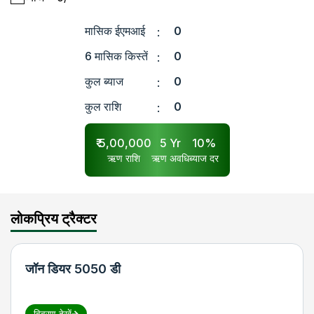
मासिक ईएमआई
0
:
6 मासिक किस्तें
0
:
कुल ब्याज
0
:
कुल राशि
0
:
₹
5,00,000
5
Yr
10
%
ऋण राशि
ऋण अवधि
ब्याज दर
लोकप्रिय ट्रैक्टर
जॉन डियर 5050 डी
विवरण देखें