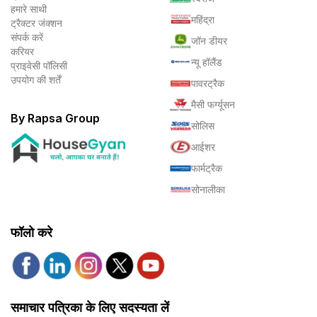
हमारे साथी
महिंद्रा
ट्रैक्टर जंक्शन
संपर्क करें
जॉन डीयर
करियर
न्यू हॉलैंड
प्राइवेसी पॉलिसी
उपयोग की शर्तें
पावरट्रैक
मैसी फर्ग्यूसन
By Rapsa Group
सोलिस
आईशर
फार्मट्रैक
सोनालीका
फॉलो करे
समाचार पत्रिका के लिए सदस्यता लें