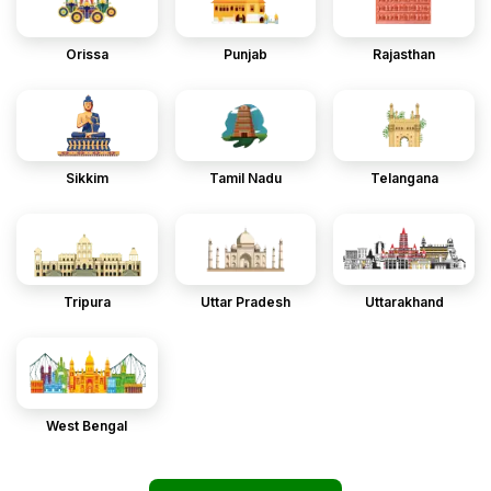
Orissa
Punjab
Rajasthan
Sikkim
Tamil Nadu
Telangana
Tripura
Uttar Pradesh
Uttarakhand
West Bengal