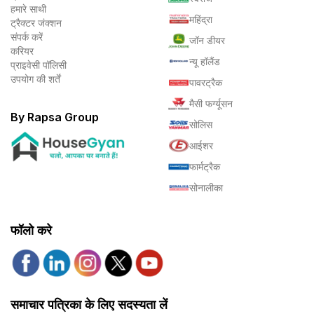
हमारे साथी
महिंद्रा
ट्रैक्टर जंक्शन
संपर्क करें
जॉन डीयर
करियर
न्यू हॉलैंड
प्राइवेसी पॉलिसी
उपयोग की शर्तें
पावरट्रैक
मैसी फर्ग्यूसन
By Rapsa Group
सोलिस
आईशर
फार्मट्रैक
सोनालीका
फॉलो करे
समाचार पत्रिका के लिए सदस्यता लें