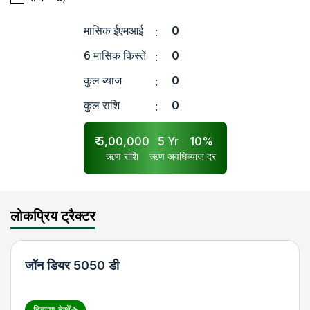
मासिक ईएमआई
0
:
6 मासिक किस्तें
0
:
कुल ब्याज
0
:
कुल राशि
0
:
₹
5,00,000
5
Yr
10
%
ऋण राशि
ऋण अवधि
ब्याज दर
लोकप्रिय ट्रैक्टर
जॉन डियर 5050 डी
विवरण देखें