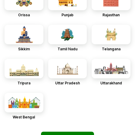
Orissa
Punjab
Rajasthan
Sikkim
Tamil Nadu
Telangana
Tripura
Uttar Pradesh
Uttarakhand
West Bengal