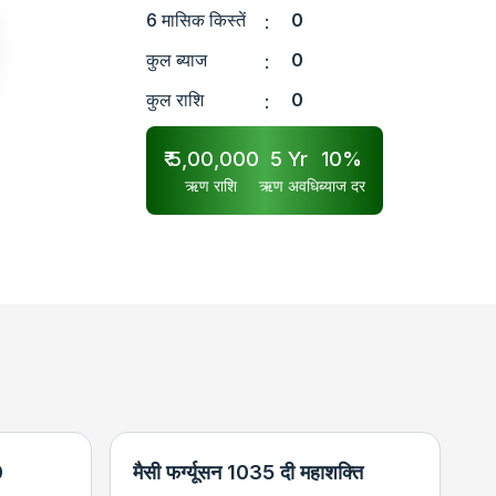
6 मासिक किस्तें
0
:
कुल ब्याज
0
:
कुल राशि
0
:
₹
5,00,000
5
Yr
10
%
ऋण राशि
ऋण अवधि
ब्याज दर
0
मैसी फर्ग्यूसन 1035 दी महाशक्ति
न