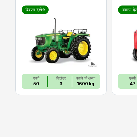
विवरण देखें
विवरण देखे
एचपी
सिलेंडर
उठाने की क्षमता
एचपी
50
3
1600 kg
47