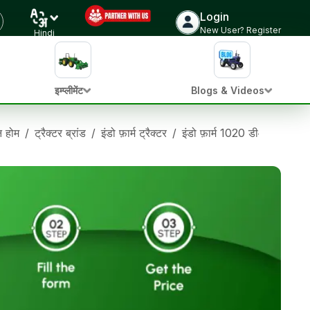
Login
New User? Register
Hindi
इम्प्लीमेंट
Blogs & Videos
ान होम
/
ट्रैक्टर ब्रांड
/
इंडो फ़ार्म ट्रैक्टर
/
इंडो फ़ार्म 1020 डीआई
/
इंडो 