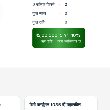
6 मासिक किस्तें
0
:
कुल ब्याज
0
:
कुल राशि
0
:
₹
5,00,000
5
Yr
10
%
ऋण राशि
ऋण अवधि
ब्याज दर
0
मैसी फर्ग्यूसन 1035 दी महाशक्ति
न