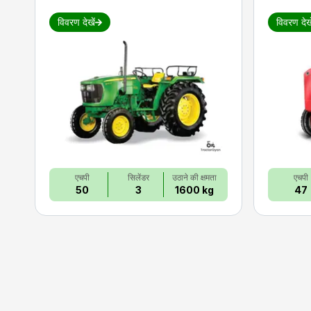
विवरण देखें
विवरण देखे
एचपी
सिलेंडर
उठाने की क्षमता
एचपी
50
3
1600 kg
47