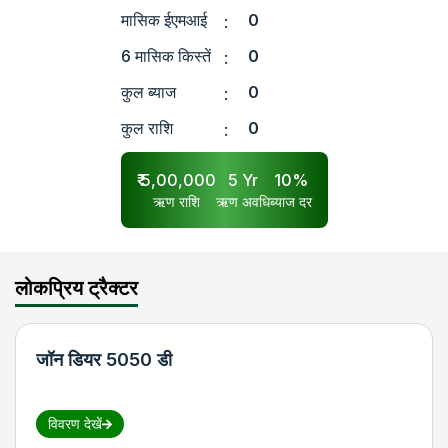
मासिक ईएमआई
0
:
6 मासिक किस्तें
0
:
कुल ब्याज
0
:
कुल राशि
0
:
₹
5,00,000
5
Yr
10
%
ऋण राशि
ऋण अवधि
ब्याज दर
लोकप्रिय ट्रैक्टर
जॉन डियर 5050 डी
विवरण देखें