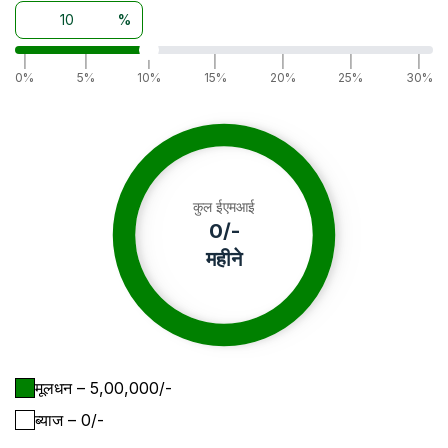
%
|
|
|
|
|
|
|
0%
5%
10%
15%
20%
25%
30%
कुल ईएमआई
0
/-
महीने
मूलधन
– ₹
5,00,000
/-
ब्याज
– ₹
0
/-