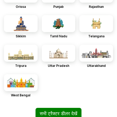
Orissa
Punjab
Rajasthan
Sikkim
Tamil Nadu
Telangana
Tripura
Uttar Pradesh
Uttarakhand
West Bengal
सभी ट्रैक्टर डीलर देखें