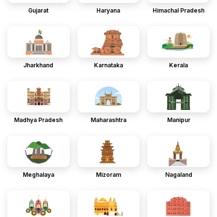
Gujarat
Haryana
Himachal Pradesh
Jharkhand
Karnataka
Kerala
Madhya Pradesh
Maharashtra
Manipur
Meghalaya
Mizoram
Nagaland