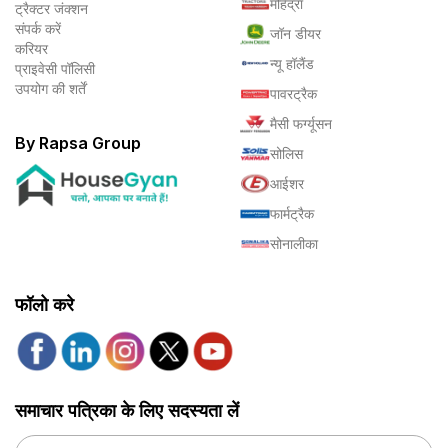
महिंद्रा
ट्रैक्टर जंक्शन
संपर्क करें
जॉन डीयर
करियर
न्यू हॉलैंड
प्राइवेसी पॉलिसी
उपयोग की शर्तें
पावरट्रैक
मैसी फर्ग्यूसन
By Rapsa Group
सोलिस
आईशर
फार्मट्रैक
सोनालीका
फॉलो करे
समाचार पत्रिका के लिए सदस्यता लें