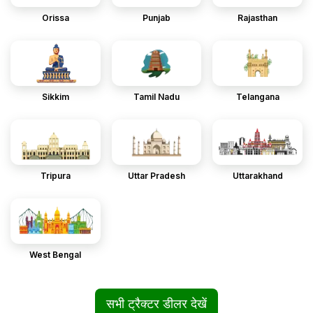
Orissa
Punjab
Rajasthan
Sikkim
Tamil Nadu
Telangana
Tripura
Uttar Pradesh
Uttarakhand
West Bengal
सभी ट्रैक्टर डीलर देखें