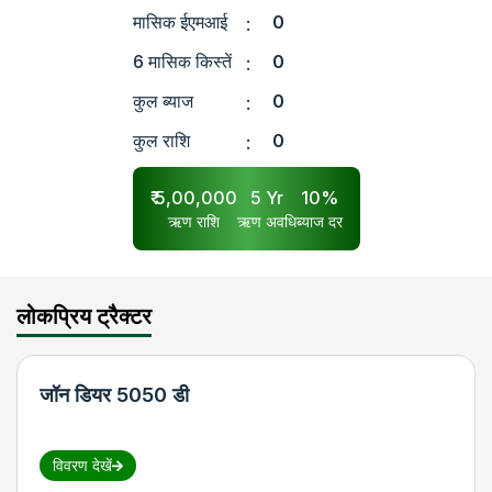
मासिक ईएमआई
0
:
6 मासिक किस्तें
0
:
कुल ब्याज
0
:
कुल राशि
0
:
₹
5,00,000
5
Yr
10
%
ऋण राशि
ऋण अवधि
ब्याज दर
लोकप्रिय ट्रैक्टर
जॉन डियर 5050 डी
विवरण देखें