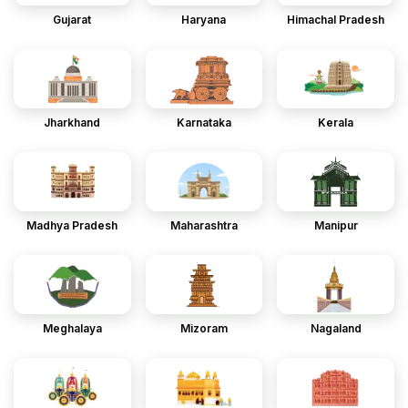
Gujarat
Haryana
Himachal Pradesh
Jharkhand
Karnataka
Kerala
Madhya Pradesh
Maharashtra
Manipur
Meghalaya
Mizoram
Nagaland