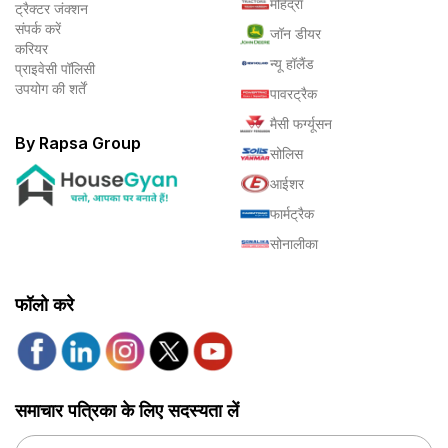
महिंद्रा
ट्रैक्टर जंक्शन
संपर्क करें
जॉन डीयर
करियर
न्यू हॉलैंड
प्राइवेसी पॉलिसी
उपयोग की शर्तें
पावरट्रैक
मैसी फर्ग्यूसन
By Rapsa Group
सोलिस
आईशर
फार्मट्रैक
सोनालीका
फॉलो करे
समाचार पत्रिका के लिए सदस्यता लें