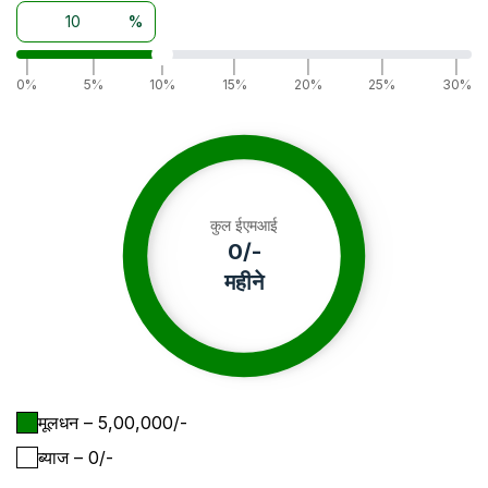
%
|
|
|
|
|
|
|
0%
5%
10%
15%
20%
25%
30%
कुल ईएमआई
0
/-
महीने
मूलधन
– ₹
5,00,000
/-
ब्याज
– ₹
0
/-