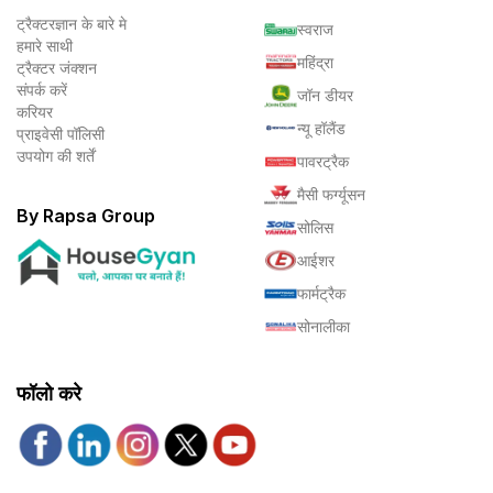
ट्रैक्टरज्ञान के बारे मे
स्वराज
हमारे साथी
महिंद्रा
ट्रैक्टर जंक्शन
संपर्क करें
जॉन डीयर
करियर
न्यू हॉलैंड
प्राइवेसी पॉलिसी
उपयोग की शर्तें
पावरट्रैक
मैसी फर्ग्यूसन
By Rapsa Group
सोलिस
आईशर
फार्मट्रैक
सोनालीका
फॉलो करे