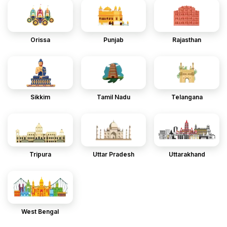
Orissa
Punjab
Rajasthan
Sikkim
Tamil Nadu
Telangana
Tripura
Uttar Pradesh
Uttarakhand
West Bengal