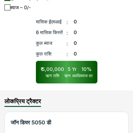
ब्याज
– ₹
0
/-
मासिक ईएमआई
0
:
6 मासिक किस्तें
0
:
कुल ब्याज
0
:
कुल राशि
0
:
₹
5,00,000
5
Yr
10
%
ऋण राशि
ऋण अवधि
ब्याज दर
लोकप्रिय ट्रैक्टर
जॉन डियर 5050 डी