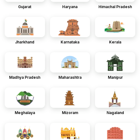
Gujarat
Haryana
Himachal Pradesh
Jharkhand
Karnataka
Kerala
Madhya Pradesh
Maharashtra
Manipur
Meghalaya
Mizoram
Nagaland