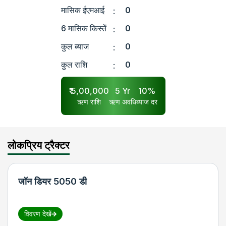
मासिक ईएमआई
0
:
6 मासिक किस्तें
0
:
कुल ब्याज
0
:
कुल राशि
0
:
₹
5,00,000
5
Yr
10
%
ऋण राशि
ऋण अवधि
ब्याज दर
लोकप्रिय ट्रैक्टर
जॉन डियर 5050 डी
विवरण देखें