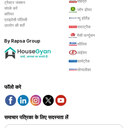
महिंद्रा
ट्रैक्टर जंक्शन
संपर्क करें
जॉन डीयर
करियर
न्यू हॉलैंड
प्राइवेसी पॉलिसी
उपयोग की शर्तें
पावरट्रैक
मैसी फर्ग्यूसन
By Rapsa Group
सोलिस
आईशर
फार्मट्रैक
सोनालीका
फॉलो करे
समाचार पत्रिका के लिए सदस्यता लें