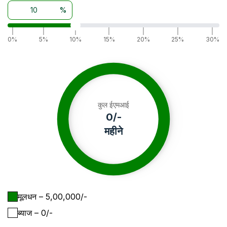
%
|
|
|
|
|
|
|
0%
5%
10%
15%
20%
25%
30%
कुल ईएमआई
0
/-
महीने
मूलधन
– ₹
5,00,000
/-
ब्याज
– ₹
0
/-