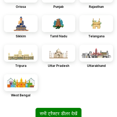
Orissa
Punjab
Rajasthan
Sikkim
Tamil Nadu
Telangana
Tripura
Uttar Pradesh
Uttarakhand
West Bengal
सभी ट्रैक्टर डीलर देखें