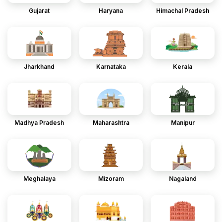
Gujarat
Haryana
Himachal Pradesh
Jharkhand
Karnataka
Kerala
Madhya Pradesh
Maharashtra
Manipur
Meghalaya
Mizoram
Nagaland