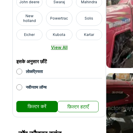
John deere
Swaraj
Mahindra
New
Powertrac
Solis
holland
Eicher
Kubota
Kartar
View All
इसके अनुसार छाँटें
लोकप्रियता
नवीनतम लॉन्च
फ़िल्टर करें
फ़िल्टर हटाएँ