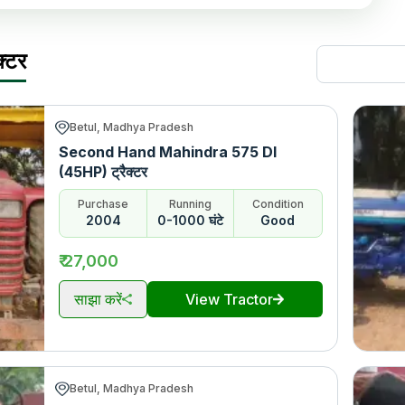
्टर
Betul, Madhya Pradesh
Second Hand Mahindra 575 DI
(45HP) ट्रैक्टर
Purchase
Running
Condition
2004
0-1000 घंटे
Good
₹ 27,000
साझा करें
View Tractor
Betul, Madhya Pradesh