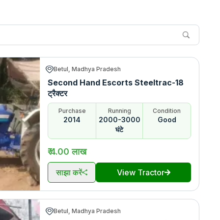
Betul, Madhya Pradesh
Second Hand Escorts Steeltrac-18
ट्रैक्टर
Purchase
Running
Condition
2014
2000-3000
Good
घंटे
₹ 4.00 लाख
साझा करें
View Tractor
Betul, Madhya Pradesh