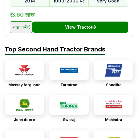
2014
1000-2000 घंटे
Very Good
₹ 3.60 लाख
साझा करें
View Tractor
Top Second Hand Tractor Brands
Massey ferguson
Farmtrac
Sonalika
John deere
Swaraj
Mahindra