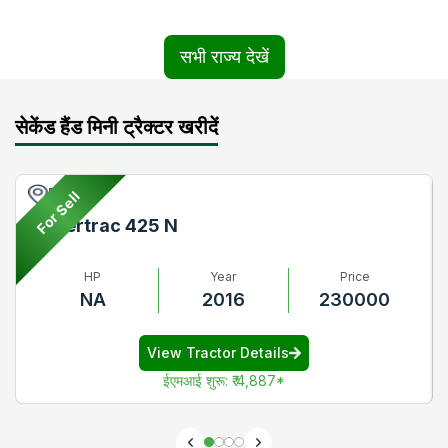
सभी राज्य देखें
सेकेंड हैंड मिनी ट्रैक्टर खरीदें
Pune
For Sell
Powertrac 425 N
HP
Year
Price
NA
2016
230000
View Tractor Details
ईएमआई शुरू
:
₹ 4,887
*