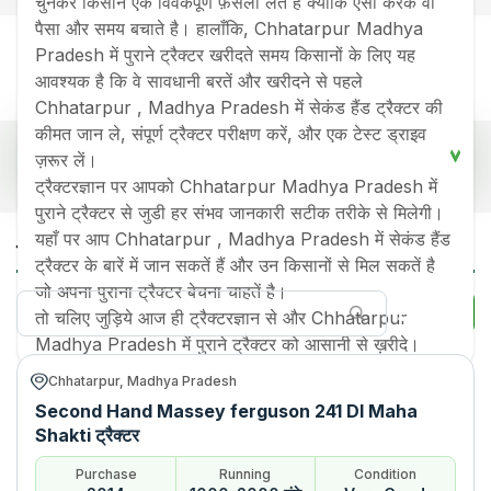
चुनकर किसान एक विवेकपूर्ण फ़ैसला लेते हैं क्योंकि ऐसा करके वो
पैसा और समय बचाते है। हालाँकि, Chhatarpur Madhya
Pradesh में पुराने ट्रैक्टर खरीदते समय किसानों के लिए यह
आवश्यक है कि वे सावधानी बरतें और खरीदने से पहले
Chhatarpur , Madhya Pradesh में सेकंड हैंड ट्रैक्टर की
कीमत जान ले, संपूर्ण ट्रैक्टर परीक्षण करें, और एक टेस्ट ड्राइव
Chhatarpur, Madhya Pradesh में लोकप्रिय सेकेंड हैंड
ज़रूर लें।
ट्रैक्टर प्राइस लिस्ट
ट्रैक्टरज्ञान पर आपको Chhatarpur Madhya Pradesh में
पुराने ट्रैक्टर से जुडी हर संभव जानकारी सटीक तरीके से मिलेगी।
Old Tractor Model
Tractor HP
Tractor Price
Chhatarpur Madhya Pradesh में सेकेंड हैंड
यहाँ पर आप Chhatarpur , Madhya Pradesh में सेकंड हैंड
ट्रैक्टर
Massey ferguson 241 DI
Rs.
360000
*
ट्रैक्टर के बारें में जान सकतें हैं और उन किसानों से मिल सकतें है
Maha Shakti
जो अपना पुराना ट्रैक्टर बेचना चाहतें है।
फ़िल्टर
तो चलिए जुड़िये आज ही ट्रैक्टरज्ञान से और Chhatarpur
जानकारी अंतिम बार अपडेट हुई
:
7 Aug 2026
Madhya Pradesh में पुराने ट्रैक्टर को आसानी से ख़रीदे।
*कीमत राज्य के अनुसार बदल सकती है, अपने शहर की कीमत जानने के लिए देखें
Chhatarpur, Madhya Pradesh
Second Hand Massey ferguson 241 DI Maha
Shakti ट्रैक्टर
Purchase
Running
Condition