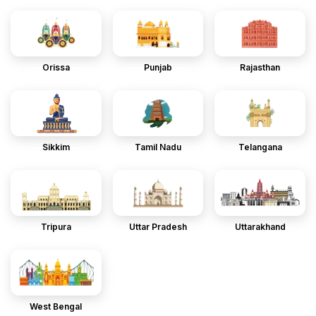
Orissa
Punjab
Rajasthan
Sikkim
Tamil Nadu
Telangana
Tripura
Uttar Pradesh
Uttarakhand
West Bengal