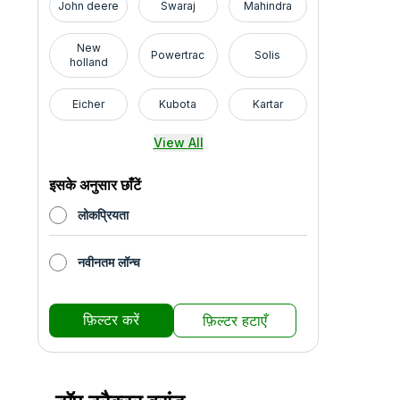
John deere
Swaraj
Mahindra
New
Powertrac
Solis
holland
Eicher
Kubota
Kartar
View All
इसके अनुसार छाँटें
लोकप्रियता
नवीनतम लॉन्च
फ़िल्टर करें
फ़िल्टर हटाएँ