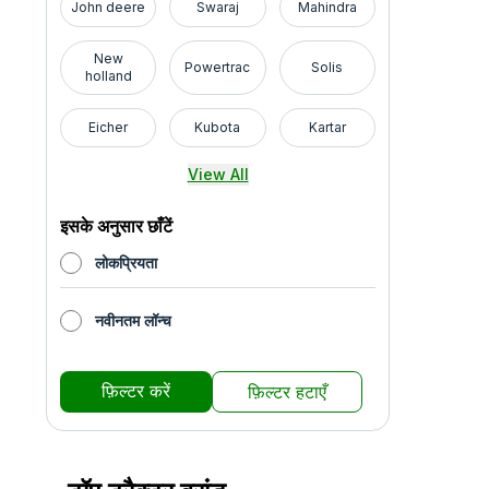
John deere
Swaraj
Mahindra
New
Powertrac
Solis
holland
Eicher
Kubota
Kartar
View All
इसके अनुसार छाँटें
लोकप्रियता
नवीनतम लॉन्च
फ़िल्टर करें
फ़िल्टर हटाएँ