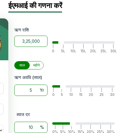
ैंड
ईएमआई की गणना करें
 होती
),
ऋण राशि
|
|
|
|
|
|
|
0
5L
10L
15L
20L
25L
30L
साल
महीने
 और
ऋण अवधि (साल)
्स की
I 4WD
Yr
|
|
|
|
|
|
|
0
5
10
15
20
25
30
े
assey
ब्याज दर
%
|
|
|
|
|
|
|
0%
5%
10%
15%
20%
25%
30%