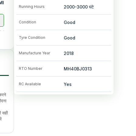
MI
Running Hours
2000-3000
घंटे
Condition
Good
Tyre Condition
Good
Manufacture Year
2018
RTO Number
MH40BJ0313
RC Available
Yes
करने
ीदना
ी सही
ी