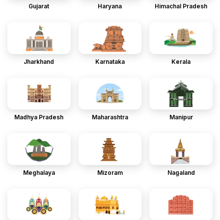
Gujarat
Haryana
Himachal Pradesh
Jharkhand
Karnataka
Kerala
Madhya Pradesh
Maharashtra
Manipur
Meghalaya
Mizoram
Nagaland