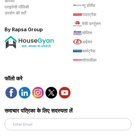
करियर
न्यू हॉलैंड
प्राइवेसी पॉलिसी
उपयोग की शर्तें
पावरट्रैक
मैसी फर्ग्यूसन
By Rapsa Group
सोलिस
आईशर
फार्मट्रैक
सोनालीका
फॉलो करे
समाचार पत्रिका के लिए सदस्यता लें