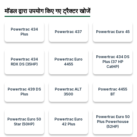
मॉडल द्वारा उपयोग किए गए ट्रैक्टर खोजें
Powertrac 434
Powertrac 437
Powertrac Euro 45
Plus
Powertrac 434 DS
Powertrac 434
Powertrac Euro
Plus (37 HP
RDX DS (35HP)
4455
CatHP)
Powertrac 439 DS
Powertrac ALT
Powertrac 4455
Plus
3500
BT
Powertrac Euro 50
Powertrac Euro 50
Powertrac Euro
Plus Powerhouse
Star (50HP)
42 Plus
(52HP)