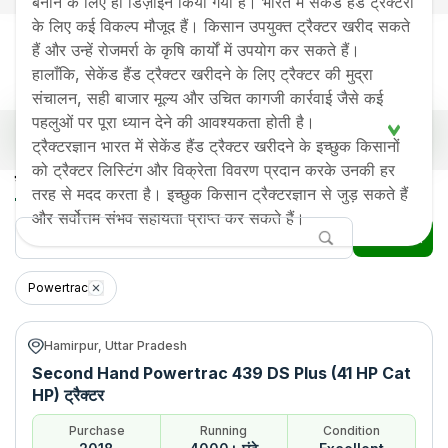
बनाने के लिए ही डिज़ाइन किया गया है। भारत में सेकेंड हैंड ट्रैक्टरों
के लिए कई विकल्प मौजूद हैं। किसान उपयुक्त ट्रैक्टर खरीद सकते
हैं और उन्हें रोजमर्रा के कृषि कार्यों में उपयोग कर सकते हैं।
हालाँकि, सेकेंड हैंड ट्रैक्टर खरीदने के लिए ट्रैक्टर की मुद्रा
संचालन, सही बाजार मूल्य और उचित कागजी कार्रवाई जैसे कई
पहलुओं पर पूरा ध्यान देने की आवश्यकता होती है।
भारत में लोकप्रिय सेकेंड हैंड पॉवरट्रैक ट्रैक्टर प्राइस लिस्ट
ट्रैक्टरज्ञान भारत में सेकेंड हैंड ट्रैक्टर खरीदने के इच्छुक किसानों
को ट्रैक्टर लिस्टिंग और विक्रेता विवरण प्रदान करके उनकी हर
Old Tractor Model
Tractor HP
Tractor Price
सेकेंड हैंड पॉवरट्रैक ट्रैक्टर
तरह से मदद करता है। इच्छुक किसान ट्रैक्टरज्ञान से जुड़ सकते हैं
Powertrac 439 DS Plus (41
Rs.
350000
*
और सर्वोत्तम संभव सहायता प्राप्त कर सकते हैं।
HP Cat HP)
फ़िल्टर
Powertrac 434 DS Plus (37
Rs.
371000
*
HP CatHP)
Powertrac
Powertrac 434 DS (35HP)
Rs.
250000
*
Hamirpur, Uttar Pradesh
Powertrac 434 RDX DS
Rs.
341000
*
Second Hand Powertrac 439 DS Plus (41 HP Cat
(35HP)
HP) ट्रैक्टर
Powertrac 439 DS Plus
Rs.
420000
*
(41HP)
Purchase
Running
Condition