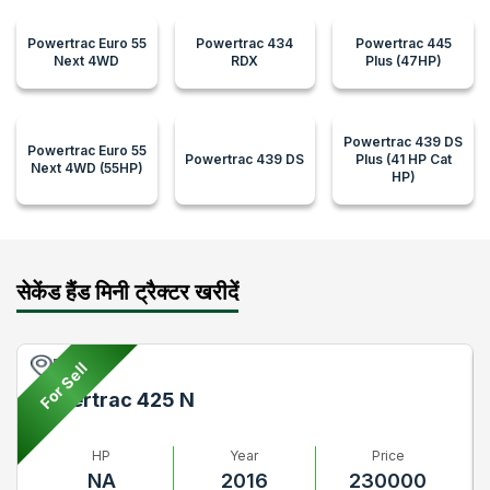
Powertrac Euro 55
Powertrac 434
Powertrac 445
Next 4WD
RDX
Plus (47HP)
Powertrac 439 DS
Powertrac Euro 55
Powertrac 439 DS
Plus (41 HP Cat
Next 4WD (55HP)
HP)
सेकेंड हैंड मिनी ट्रैक्टर खरीदें
Pune
For Sell
Powertrac 425 N
HP
Year
Price
NA
2016
230000