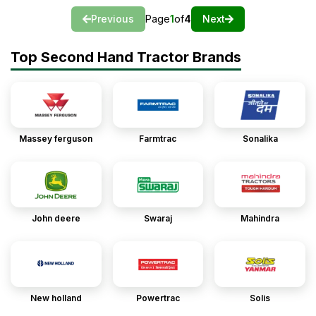
Previous
Page
1
of
4
Next
Top Second Hand Tractor Brands
Massey ferguson
Farmtrac
Sonalika
John deere
Swaraj
Mahindra
New holland
Powertrac
Solis