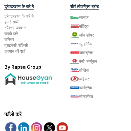
ट्रैक्टरज्ञान के बारे मे
शीर्ष लोकप्रिय ब्रांड
ट्रैक्टरज्ञान के बारे मे
स्वराज
हमारे साथी
महिंद्रा
ट्रैक्टर जंक्शन
संपर्क करें
जॉन डीयर
करियर
न्यू हॉलैंड
प्राइवेसी पॉलिसी
उपयोग की शर्तें
पावरट्रैक
मैसी फर्ग्यूसन
By Rapsa Group
सोलिस
आईशर
फार्मट्रैक
सोनालीका
फॉलो करे