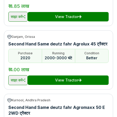
₹ 4.85 लाख
Same deutz fahr Agrolux 80
Rs.
1500000
*
4WD
साझा करें
View Tractor
Same deutz fahr Agromaxx
Rs.
400000
*
50 E 2WD
Ganjam, Orissa
जानकारी अंतिम बार अपडेट हुई
:
5 Aug 2026
Second Hand Same deutz fahr Agrolux 45 ट्रैक्टर
*कीमत राज्य के अनुसार बदल सकती है, अपने शहर की कीमत जानने के लिए देखें
Purchase
Running
Condition
2020
2000-3000 घंटे
Better
₹ 4.00 लाख
साझा करें
View Tractor
Kurnool, Andhra Pradesh
Second Hand Same deutz fahr Agromaxx 50 E
2WD ट्रैक्टर