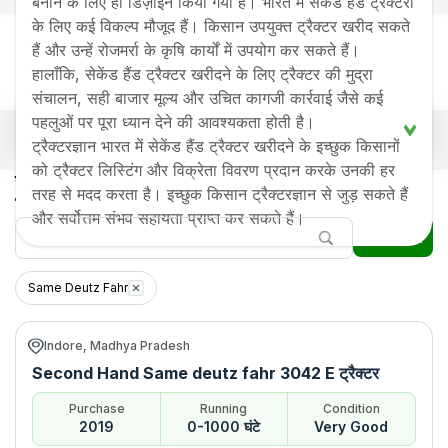
बनाने के लिए ही डिज़ाइन किया गया है। भारत में सेकेंड हैंड ट्रैक्टरों
के लिए कई विकल्प मौजूद हैं। किसान उपयुक्त ट्रैक्टर खरीद सकते
हैं और उन्हें रोजमर्रा के कृषि कार्यों में उपयोग कर सकते हैं।
हालाँकि, सेकेंड हैंड ट्रैक्टर खरीदने के लिए ट्रैक्टर की मुद्रा
संचालन, सही बाजार मूल्य और उचित कागजी कार्रवाई जैसे कई
पहलुओं पर पूरा ध्यान देने की आवश्यकता होती है।
भारत में लोकप्रिय सेकेंड हैंड सामे ड्यूज-फार ट्रैक्टर प्राइस लिस्ट
ट्रैक्टरज्ञान भारत में सेकेंड हैंड ट्रैक्टर खरीदने के इच्छुक किसानों
को ट्रैक्टर लिस्टिंग और विक्रेता विवरण प्रदान करके उनकी हर
Old Tractor Model
Tractor HP
Tractor Price
सेकेंड हैंड सामे ड्यूज-फार ट्रैक्टर
तरह से मदद करता है। इच्छुक किसान ट्रैक्टरज्ञान से जुड़ सकते हैं
Same deutz fahr 3042 E
Rs.
485000
*
और सर्वोत्तम संभव सहायता प्राप्त कर सकते हैं।
फ़िल्टर
Same deutz fahr Agrolux 45
Rs.
400000
*
Same Deutz Fahr
Same deutz fahr Agromaxx
Rs.
225000
*
50 E 2WD
Same deutz fahr Agrolux 55
Rs.
4200000
*
Indore, Madhya Pradesh
Second Hand Same deutz fahr 3042 E ट्रैक्टर
Same deutz fahr Agromaxx
Rs.
650000
*
4050 E 2WD
Purchase
Running
Condition
2019
0-1000 घंटे
Very Good
Same deutz fahr Agrolux 45
Rs.
360000
*