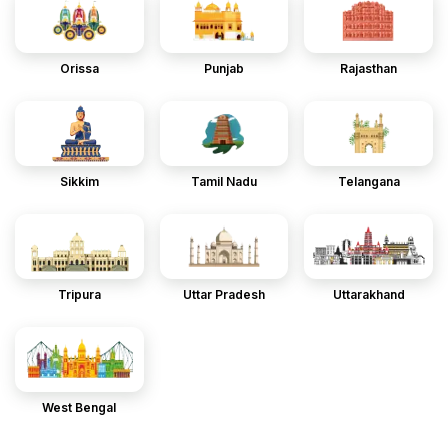
Orissa
Punjab
Rajasthan
Sikkim
Tamil Nadu
Telangana
Tripura
Uttar Pradesh
Uttarakhand
West Bengal