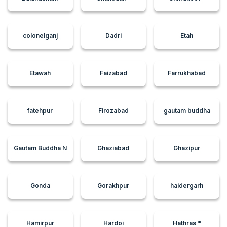
colonelganj
Dadri
Etah
Etawah
Faizabad
Farrukhabad
fatehpur
Firozabad
gautam buddha
Gautam Buddha N
Ghaziabad
Ghazipur
Gonda
Gorakhpur
haidergarh
Hamirpur
Hardoi
Hathras *