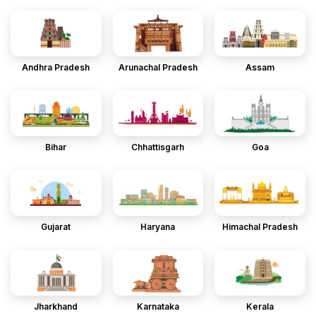
Andhra Pradesh
Arunachal Pradesh
Assam
Bihar
Chhattisgarh
Goa
Gujarat
Haryana
Himachal Pradesh
Jharkhand
Karnataka
Kerala