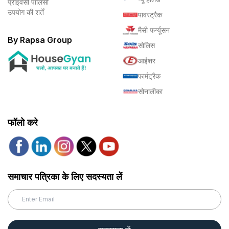
प्राइवेसी पॉलिसी
उपयोग की शर्तें
पावरट्रैक
मैसी फर्ग्यूसन
By Rapsa Group
सोलिस
आईशर
फार्मट्रैक
सोनालीका
फॉलो करे
समाचार पत्रिका के लिए सदस्यता लें