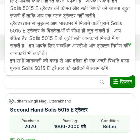
लिए आपको काफी मेहनत करनी पड़ती हैं। आपको सेकेंड-हैंड
Solis 5015 E ट्रैक्टर की कीमत और सही स्थिति को जानना बहुत
ज़रूरी हैं ताकि आप एक गलत ट्रैक्टर नहीं ख़रीदे।
ट्रैक्टरज्ञान से जुड़कर आप भारतभर में मिलाने वाले पुराने Solis
5015 E ट्रैक्टर के विक्रेताओं से सीधा ही जुड़ सकतें हैं। आप
सेकेंड हैंड Solis 5015 E से जुडी सही जानकारी मिनटों में पा
लोकप्रिय सेकेंड हैंड सोलिस 5015 E ट्रैक्टर प्राइस लिस्ट 2026
सकतें है। हम आपके लिए सम्बंधित आरटीओ और ट्रैक्टर निर्माण की
भारत में
जानकारी भी लातें है।
इन सभी जानकारी की वजह से आप हमेशा ही एक अच्छी स्थिति वाला
Old Tractor Model
Tractor HP
Tractor Price
सभी सोलिस 5015 E सेकेंड हैंड ट्रैक्टर भारत में
पुराना Solis 5015 E ट्रैक्टर को खरीदने में सक्षम रहेंगे।
Solis 5015 E
Rs.
580000
*
फ़िल्टर
Solis 5015 E
Rs.
610000
*
जानकारी अंतिम बार अपडेट हुई
:
7 Aug 2026
Udham Singh Nag, Uttarakhand
*कीमत राज्य के अनुसार बदल सकती है, अपने शहर की कीमत जानने के लिए देखें
Second Hand Solis 5015 E ट्रैक्टर
Purchase
Running
Condition
2020
1000-2000 घंटे
Better