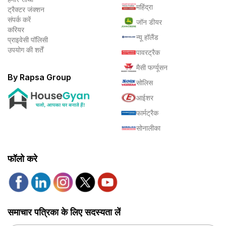
महिंद्रा
ट्रैक्टर जंक्शन
संपर्क करें
जॉन डीयर
करियर
न्यू हॉलैंड
प्राइवेसी पॉलिसी
उपयोग की शर्तें
पावरट्रैक
मैसी फर्ग्यूसन
By Rapsa Group
सोलिस
आईशर
फार्मट्रैक
सोनालीका
फॉलो करे
समाचार पत्रिका के लिए सदस्यता लें