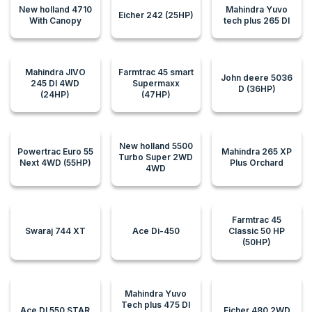
New holland 4710
Mahindra Yuvo
Eicher 242 (25HP)
With Canopy
tech plus 265 DI
Mahindra JIVO
Farmtrac 45 smart
John deere 5036
245 DI 4WD
Supermaxx
D (36HP)
(24HP)
(47HP)
New holland 5500
Powertrac Euro 55
Mahindra 265 XP
Turbo Super 2WD
Next 4WD (55HP)
Plus Orchard
4WD
Farmtrac 45
Swaraj 744 XT
Ace Di-450
Classic 50 HP
(50HP)
Mahindra Yuvo
Tech plus 475 DI
Ace DI 550 STAR
Eicher 480 2WD