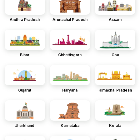
Andhra Pradesh
Arunachal Pradesh
Assam
Bihar
Chhattisgarh
Goa
Gujarat
Haryana
Himachal Pradesh
Jharkhand
Karnataka
Kerala