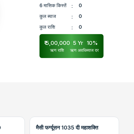
6 मासिक किस्तें
0
:
कुल ब्याज
0
:
कुल राशि
0
:
₹
5,00,000
5
Yr
10
%
ऋण राशि
ऋण अवधि
ब्याज दर
0
मैसी फर्ग्यूसन 1035 दी महाशक्ति
न