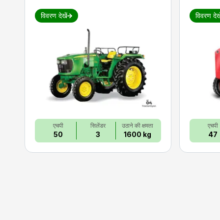
विवरण देखें
विवरण देखे
एचपी
सिलेंडर
उठाने की क्षमता
एचपी
50
3
1600 kg
47