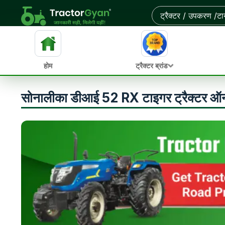
होम
ट्रैक्टर ब्रांड
सोनालीका डीआई 52 RX टाइगर ट्रैक्टर ऑन