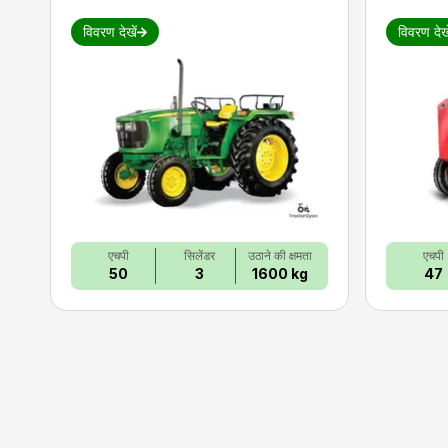
विवरण देखें
विवरण देखे
एचपी
सिलेंडर
उठाने की क्षमता
एचपी
50
3
1600 kg
47