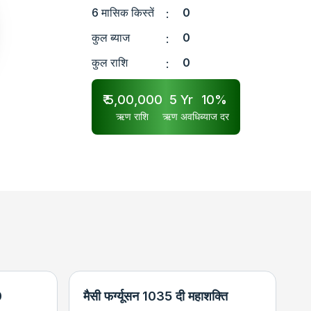
6 मासिक किस्तें
0
:
कुल ब्याज
0
:
कुल राशि
0
:
₹
5,00,000
5
Yr
10
%
ऋण राशि
ऋण अवधि
ब्याज दर
0
मैसी फर्ग्यूसन 1035 दी महाशक्ति
न