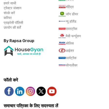
हमारे साथी
महिंद्रा
ट्रैक्टर जंक्शन
संपर्क करें
जॉन डीयर
करियर
न्यू हॉलैंड
प्राइवेसी पॉलिसी
उपयोग की शर्तें
पावरट्रैक
मैसी फर्ग्यूसन
By Rapsa Group
सोलिस
आईशर
फार्मट्रैक
सोनालीका
फॉलो करे
समाचार पत्रिका के लिए सदस्यता लें