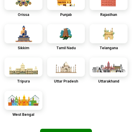
Orissa
Punjab
Rajasthan
Sikkim
Tamil Nadu
Telangana
Tripura
Uttar Pradesh
Uttarakhand
West Bengal