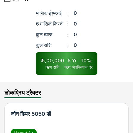
मासिक ईएमआई
0
:
6 मासिक किस्तें
0
:
कुल ब्याज
0
:
कुल राशि
0
:
₹
5,00,000
5
Yr
10
%
ऋण राशि
ऋण अवधि
ब्याज दर
लोकप्रिय ट्रैक्टर
जॉन डियर 5050 डी
विवरण देखें