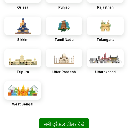
Orissa
Punjab
Rajasthan
Sikkim
Tamil Nadu
Telangana
Tripura
Uttar Pradesh
Uttarakhand
West Bengal
सभी ट्रैक्टर डीलर देखें