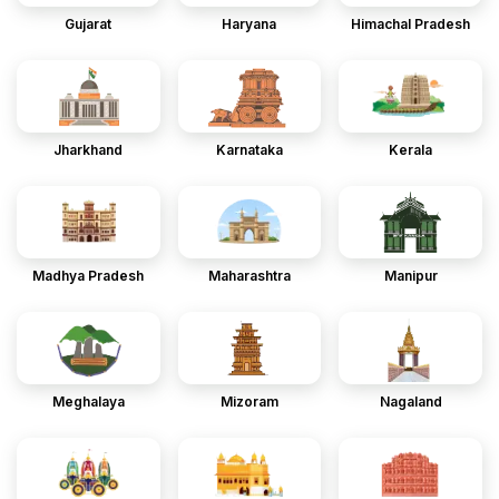
Gujarat
Haryana
Himachal Pradesh
Jharkhand
Karnataka
Kerala
Madhya Pradesh
Maharashtra
Manipur
Meghalaya
Mizoram
Nagaland