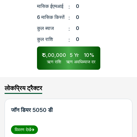
मासिक ईएमआई
0
:
6 मासिक किस्तें
0
:
कुल ब्याज
0
:
कुल राशि
0
:
₹
5,00,000
5
Yr
10
%
ऋण राशि
ऋण अवधि
ब्याज दर
लोकप्रिय ट्रैक्टर
जॉन डियर 5050 डी
विवरण देखें