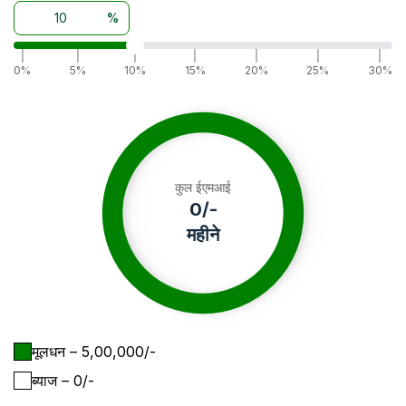
%
|
|
|
|
|
|
|
0%
5%
10%
15%
20%
25%
30%
कुल ईएमआई
0
/-
महीने
मूलधन
– ₹
5,00,000
/-
ब्याज
– ₹
0
/-