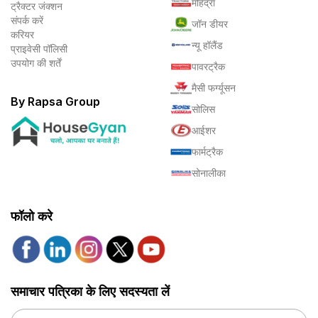
महिंद्रा
ट्रैक्टर जंक्शन
संपर्क करें
जॉन डीयर
करियर
न्यू हॉलैंड
प्राइवेसी पॉलिसी
उपयोग की शर्तें
पावरट्रैक
मैसी फर्ग्यूसन
By Rapsa Group
सोलिस
आईशर
फार्मट्रैक
सोनालीका
फॉलो करे
समाचार पत्रिका के लिए सदस्यता लें