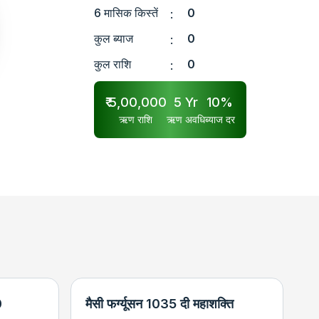
6 मासिक किस्तें
0
:
कुल ब्याज
0
:
कुल राशि
0
:
₹
5,00,000
5
Yr
10
%
ऋण राशि
ऋण अवधि
ब्याज दर
0
मैसी फर्ग्यूसन 1035 दी महाशक्ति
न