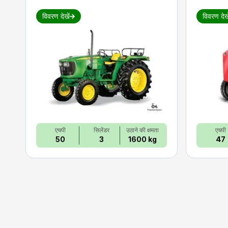
विवरण देखें
विवरण देखे
एचपी
सिलेंडर
उठाने की क्षमता
एचपी
50
3
1600 kg
47