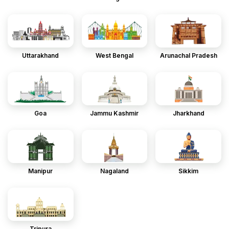
Uttarakhand
West Bengal
Arunachal Pradesh
Goa
Jammu Kashmir
Jharkhand
Manipur
Nagaland
Sikkim
Tripura