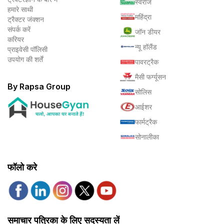
स्वराज
हमारे साथी
महिंद्रा
ट्रैक्टर जंक्शन
संपर्क करें
जॉन डीयर
करियर
न्यू हॉलैंड
प्राइवेसी पॉलिसी
उपयोग की शर्तें
पावरट्रैक
मैसी फर्ग्यूसन
By Rapsa Group
सोलिस
आईशर
फार्मट्रैक
सोनालीका
फॉलो करे
समाचार पत्रिका के लिए सदस्यता लें