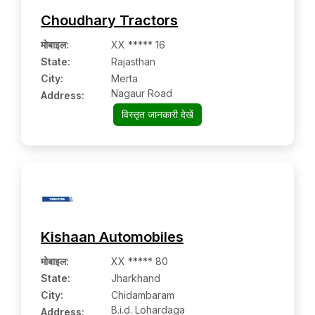
Choudhary Tractors
मोबाइल
:
XX ***** 16
State:
Rajasthan
City:
Merta
Nagaur Road
Address:
विस्तृत जानकारी देखें
Kishaan Automobiles
मोबाइल
:
XX ***** 80
State:
Jharkhand
City:
Chidambaram
B.i.d. Lohardaga
Address: