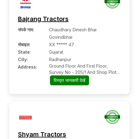
Bajrang Tractors
संपर्क नाम
:
Chaudhary Dinesh Bhai
Govindbhai
मोबाइल
:
XX ***** 47
State:
Gujarat
City:
Radhanpur
Ground Floor And First Floor,
Address:
Survey No - 205/1 And Shop Plot
No - 36, 37, 38, Bhilot Tran Rasta,
विस्तृत जानकारी देखें
Radhanpur, Kandla Highway Road,
Radhanpur, Taluko - Radhanpur,
Gujarat-385340
Shyam Tractors