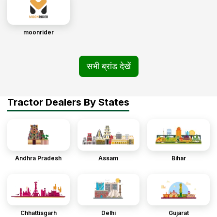
moonrider
सभी ब्रांड देखें
Tractor Dealers By States
Andhra Pradesh
Assam
Bihar
Chhattisgarh
Delhi
Gujarat