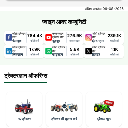
At tractorgyan get Cellestial tractor showrooms in
Rajasthan contact number, email, city, pincode, address.
अंतिम अपडेट:
06-08-2026
ज्वाइन आवर कम्युनिटी
फॉलो ट्रैक्टर
सब्सक्राइब
फॉलो ट्रैक्टर
784.4K
276.9K
239.1K
ज्ञान
ट्रैक्टर ज्ञान
ज्ञान
फेसबुक
यूट्यूब
इंस्टाग्राम
फ़ॉलोअर्स
सब्सक्राइबर
फ़ॉलोअर्स
फॉलो ट्रैक्टर
फॉलो ट्रैक्टर
फॉलो ट्रैक्टर
17.9K
5.8K
1.1K
ज्ञान
ज्ञान
ज्ञान
लिंक्डइन
व्हाट्सएप
ट्विटर
फ़ॉलोअर्स
फ़ॉलोअर्स
फ़ॉलोअर्स
ट्रेक्टरज्ञान ऑफरिंग्स
नए ट्रैक्टर
ट्रैक्टर की तुलना करें
ट्रैक्टर मूल्य