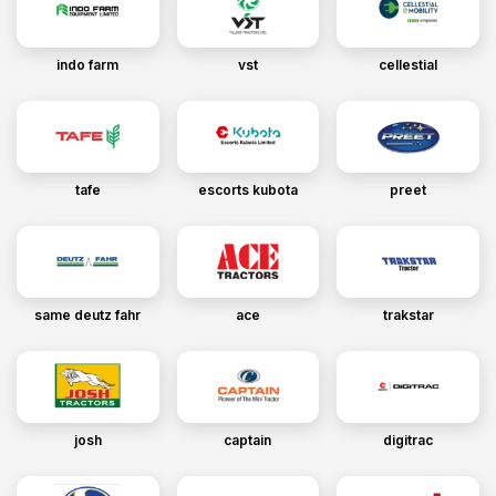
indo farm
vst
cellestial
tafe
escorts kubota
preet
same deutz fahr
ace
trakstar
josh
captain
digitrac