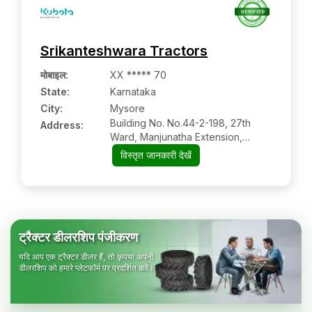
Srikanteshwara Tractors
मोबाइल
:
XX ***** 70
State:
Karnataka
City:
Mysore
Building No. No.44-2-198, 27th
Address:
Ward, Manjunatha Extension,
Hunsur, Mysuru, Karnataka, Pin
विस्तृत जानकारी देखें
Code: 571105
ट्रैक्टर डीलरशिप पंजीकरण
यदि आप एक ट्रैक्टर डीलर हैं, तो कृपया अपनी
डीलरशिप को हमारे प्लेटफॉर्म पर प्रदर्शित करें।