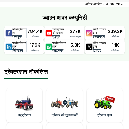
Madhya Pradesh contact number, email, city, pincode,
अंतिम अपडेट:
09-08-2026
address.
ज्वाइन आवर कम्युनिटी
फॉलो ट्रैक्टर
सब्सक्राइब
फॉलो ट्रैक्टर
784.4K
277K
239.2K
ज्ञान
ट्रैक्टर ज्ञान
ज्ञान
फेसबुक
यूट्यूब
इंस्टाग्राम
फ़ॉलोअर्स
सब्सक्राइबर
फ़ॉलोअर्स
फॉलो ट्रैक्टर
फॉलो ट्रैक्टर
फॉलो ट्रैक्टर
17.9K
5.8K
1.1K
ज्ञान
ज्ञान
ज्ञान
लिंक्डइन
व्हाट्सएप
ट्विटर
फ़ॉलोअर्स
फ़ॉलोअर्स
फ़ॉलोअर्स
ट्रेक्टरज्ञान ऑफरिंग्स
नए ट्रैक्टर
ट्रैक्टर की तुलना करें
ट्रैक्टर मूल्य