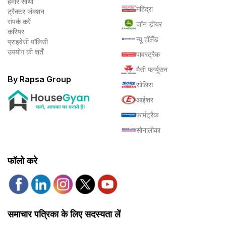
हमारे साथी
महिंद्रा
ट्रैक्टर जंक्शन
संपर्क करें
जॉन डीयर
करियर
न्यू हॉलैंड
प्राइवेसी पॉलिसी
उपयोग की शर्तें
पावरट्रैक
मैसी फर्ग्यूसन
By Rapsa Group
सोलिस
आईशर
फार्मट्रैक
सोनालीका
फॉलो करे
समाचार पत्रिका के लिए सदस्यता लें