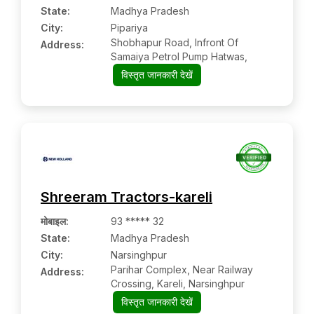
State:
Madhya Pradesh
City:
Pipariya
Shobhapur Road, Infront Of
Address:
Samaiya Petrol Pump Hatwas,
विस्तृत जानकारी देखें
Shreeram Tractors-kareli
मोबाइल
:
93 ***** 32
State:
Madhya Pradesh
City:
Narsinghpur
Parihar Complex, Near Railway
Address:
Crossing, Kareli, Narsinghpur
विस्तृत जानकारी देखें