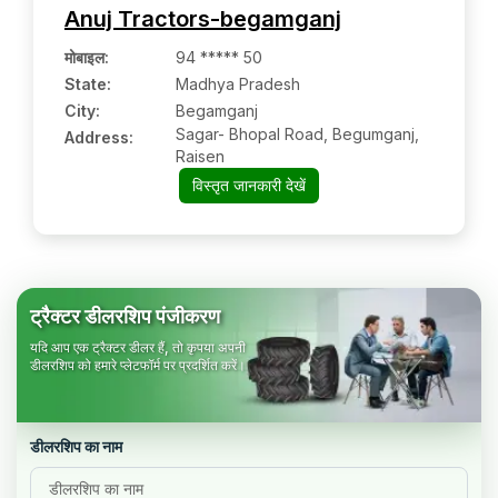
Anuj Tractors-begamganj
मोबाइल
:
94 ***** 50
State:
Madhya Pradesh
City:
Begamganj
Sagar- Bhopal Road, Begumganj,
Address:
Raisen
विस्तृत जानकारी देखें
ट्रैक्टर डीलरशिप पंजीकरण
यदि आप एक ट्रैक्टर डीलर हैं, तो कृपया अपनी
डीलरशिप को हमारे प्लेटफॉर्म पर प्रदर्शित करें।
डीलरशिप का नाम