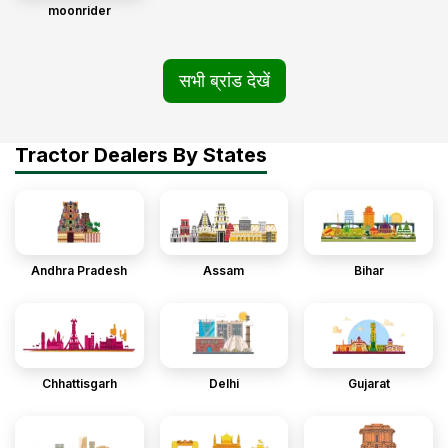
moonrider
सभी ब्रांड देखें
Tractor Dealers By States
Andhra Pradesh
Assam
Bihar
Chhattisgarh
Delhi
Gujarat