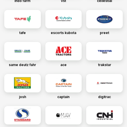
indo farm
vst
cellestial
tafe
escorts kubota
preet
same deutz fahr
ace
trakstar
josh
captain
digitrac