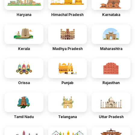
Haryana
Himachal Pradesh
Karnataka
Kerala
Madhya Pradesh
Maharashtra
Orissa
Punjab
Rajasthan
Tamil Nadu
Telangana
Uttar Pradesh