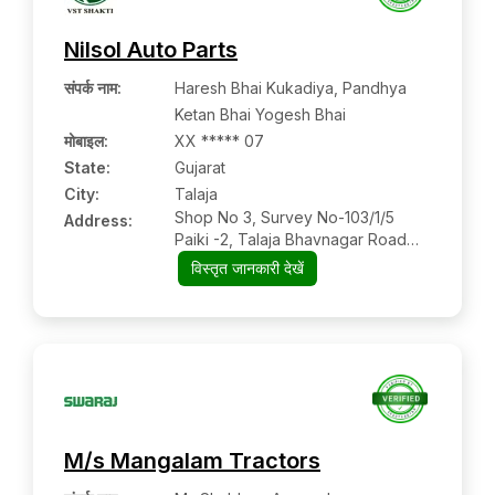
Nilsol Auto Parts
संपर्क नाम
:
Haresh Bhai Kukadiya, Pandhya
Ketan Bhai Yogesh Bhai
मोबाइल
:
XX ***** 07
State:
Gujarat
City:
Talaja
Shop No 3, Survey No-103/1/5
Address:
Paiki -2, Talaja Bhavnagar Road
364140
विस्तृत जानकारी देखें
M/s Mangalam Tractors