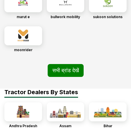
marut e
bullwork mobility
sukoon solutions
moonrider
सभी ब्रांड देखें
Tractor Dealers By States
Andhra Pradesh
Assam
Bihar