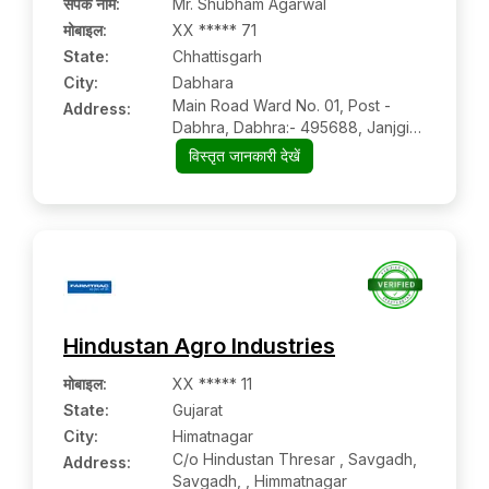
संपर्क नाम
:
Mr. Shubham Agarwal
मोबाइल
:
XX ***** 71
State:
Chhattisgarh
City:
Dabhara
Main Road Ward No. 01, Post -
Address:
Dabhra, Dabhra:- 495688, Janjgir
Champa, Chhattisgarh
विस्तृत जानकारी देखें
Hindustan Agro Industries
मोबाइल
:
XX ***** 11
State:
Gujarat
City:
Himatnagar
C/o Hindustan Thresar , Savgadh,
Address:
Savgadh, , Himmatnagar