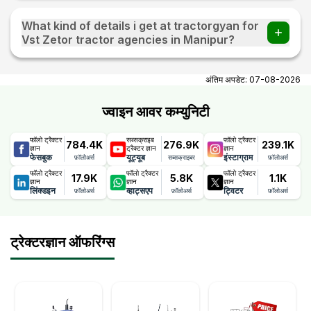
What kind of details i get at tractorgyan for
Vst Zetor tractor agencies in Manipur?
At tractorgyan get Vst Zetor tractor showrooms in Manipur
contact number, email, city, pincode, address.
अंतिम अपडेट:
07-08-2026
ज्वाइन आवर कम्युनिटी
फॉलो ट्रैक्टर
सब्सक्राइब
फॉलो ट्रैक्टर
784.4K
276.9K
239.1K
ज्ञान
ट्रैक्टर ज्ञान
ज्ञान
फेसबुक
यूट्यूब
इंस्टाग्राम
फ़ॉलोअर्स
सब्सक्राइबर
फ़ॉलोअर्स
फॉलो ट्रैक्टर
फॉलो ट्रैक्टर
फॉलो ट्रैक्टर
17.9K
5.8K
1.1K
ज्ञान
ज्ञान
ज्ञान
लिंक्डइन
व्हाट्सएप
ट्विटर
फ़ॉलोअर्स
फ़ॉलोअर्स
फ़ॉलोअर्स
ट्रेक्टरज्ञान ऑफरिंग्स