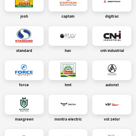
josh
captain
digitrac
standard
hav
cnh industrial
force
hmt
autonxt
maxgreen
montra electric
vst zetor