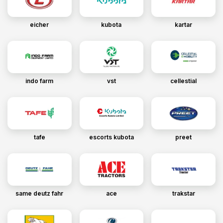
eicher
kubota
kartar
indo farm
vst
cellestial
tafe
escorts kubota
preet
same deutz fahr
ace
trakstar