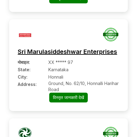
Jangareddigudem:- 534447, West
Godavari, Andhra Pradesh
Sri Marulasiddeshwar Enterprises
मोबाइल
:
XX ***** 97
State:
Karnataka
City:
Honnali
Ground, No. 62/10, Honnalli Harihar
Address:
Road
विस्तृत जानकारी देखें