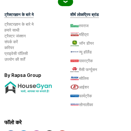
ट्रैक्टरज्ञान के बारे मे
शीर्ष लोकप्रिय ब्रांड
ट्रैक्टरज्ञान के बारे मे
स्वराज
हमारे साथी
महिंद्रा
ट्रैक्टर जंक्शन
संपर्क करें
जॉन डीयर
करियर
न्यू हॉलैंड
प्राइवेसी पॉलिसी
उपयोग की शर्तें
पावरट्रैक
मैसी फर्ग्यूसन
By Rapsa Group
सोलिस
आईशर
फार्मट्रैक
सोनालीका
फॉलो करे