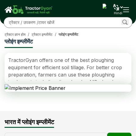
Hindi
ट्रैक्टर ज्ञान होम
/
ट्रैक्टर इम्प्लीमेंट
/
प्लोइंग इम्प्लीमेंट
प्लोइंग इम्प्लीमेंट
TractorGyan offers one of the best ploughing
equipment for efficient soil tillage. For better crop
preparation, farmers can use these ploughing
implements including disc ploughs, MB ploughs,
hydraulic ploughs, power disc ploughs and chisel
ploughs.
The price of ploughing implements is quite
affordable for Indian farmers. Farmers can use
these ploughing tools with tractors having 50+ HP
भारत में प्लोइंग इम्प्लीमेंट
engines. Visit TractorGyan's website to learn
further about their specifications and prices.