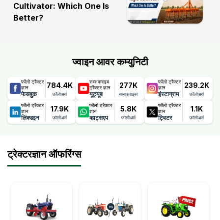
Cultivator: Which One Is
Better?
ज्वाइन आवर कम्युनिटी
फॉलो ट्रैक्टर
सब्सक्राइब
फॉलो ट्रैक्टर
784.4K
277K
239.2K
ज्ञान
ट्रैक्टर ज्ञान
ज्ञान
फेसबुक
यूट्यूब
इंस्टाग्राम
फ़ॉलोअर्स
सब्सक्राइबर
फ़ॉलोअर्स
फॉलो ट्रैक्टर
फॉलो ट्रैक्टर
फॉलो ट्रैक्टर
17.9K
5.8K
1.1K
ज्ञान
ज्ञान
ज्ञान
लिंक्डइन
व्हाट्सएप
ट्विटर
फ़ॉलोअर्स
फ़ॉलोअर्स
फ़ॉलोअर्स
ट्रेक्टरज्ञान ऑफरिंग्स