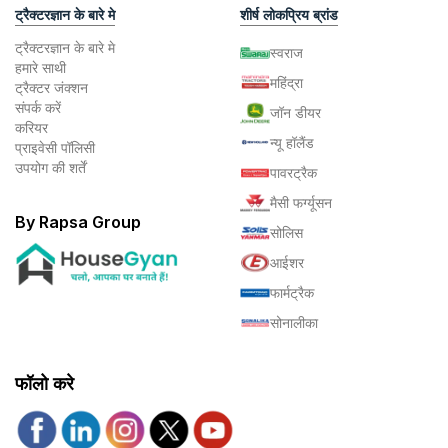
ट्रैक्टरज्ञान के बारे मे
शीर्ष लोकप्रिय ब्रांड
ट्रैक्टरज्ञान के बारे मे
स्वराज
हमारे साथी
महिंद्रा
ट्रैक्टर जंक्शन
संपर्क करें
जॉन डीयर
करियर
न्यू हॉलैंड
प्राइवेसी पॉलिसी
उपयोग की शर्तें
पावरट्रैक
मैसी फर्ग्यूसन
By Rapsa Group
सोलिस
आईशर
फार्मट्रैक
सोनालीका
फॉलो करे