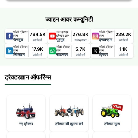
छूट और ऑफ़र डीलरों द्वारा प्रदान किए जाते हैं जो समय-समय पर बदलते रहते
हैं।
ज्वाइन आवर कम्युनिटी
फॉलो ट्रैक्टर
सब्सक्राइब
फॉलो ट्रैक्टर
784.5K
276.8K
239.2K
ज्ञान
ट्रैक्टर ज्ञान
ज्ञान
फेसबुक
यूट्यूब
इंस्टाग्राम
फ़ॉलोअर्स
सब्सक्राइबर
फ़ॉलोअर्स
फॉलो ट्रैक्टर
फॉलो ट्रैक्टर
फॉलो ट्रैक्टर
17.9K
5.7K
1.1K
ज्ञान
ज्ञान
ज्ञान
लिंक्डइन
व्हाट्सएप
ट्विटर
फ़ॉलोअर्स
फ़ॉलोअर्स
फ़ॉलोअर्स
ट्रेक्टरज्ञान ऑफरिंग्स
नए ट्रैक्टर
ट्रैक्टर की तुलना करें
ट्रैक्टर मूल्य