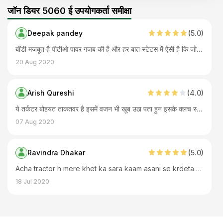
जॉन डियर 5060 ई उपयोगकर्ता समीक्षा
Deepak pandey
(
5
.0)
बॉडी मजबूत है पीटीओ पावर गजब की है और हर बात स्टेटस में ऐसी है कि जो आप चाहते हो वही मिलेगा। 60 एचपी में क्या मतलब है कोई चीज इंप्लीमेंट छूट नहीं रहा है कि इसके साथ ना चले। और चेक्स थाने सेक्टर में आराम है ट्रैक्टर ट्रैक्टर जो तक का दिखता है जॉन डीयर का, बहुत आनंद दयाईक है।
20 Aug 2020
Arish Qureshi
(
4
.0)
ये तर्कटर बोहयत ताकतवर है इसमें वजन भी खूब उठा पता हुन इसके क्लच स्टीयरिंग बरेअक सब एकदम आराम से चलते अभी तक कोई दिक्कत नही आई मेरी जमीन बड़ी है पर भट जल्दी काम हो जाता इससे
07 Aug 2020
Ravindra Dhakar
(
5
.0)
Acha tractor h mere khet ka sara kaam asani se krdeta h engine bhi badhiya h aur brakes bhi ache tyre ke sath aata h, kuch mhine phele liya tha aur abhi tk ache se kaam krta h|
18 Jul 2020