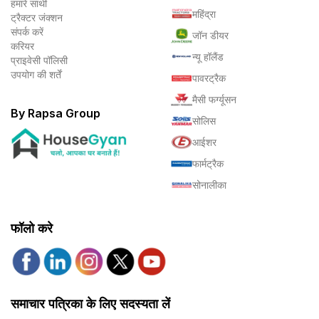
हमारे साथी
महिंद्रा
ट्रैक्टर जंक्शन
संपर्क करें
जॉन डीयर
करियर
न्यू हॉलैंड
प्राइवेसी पॉलिसी
उपयोग की शर्तें
पावरट्रैक
मैसी फर्ग्यूसन
By Rapsa Group
सोलिस
आईशर
फार्मट्रैक
सोनालीका
फॉलो करे
समाचार पत्रिका के लिए सदस्यता लें