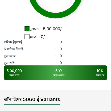
मूलधन
– ₹
5,00,000
/-
ब्याज
– ₹
0
/-
मासिक ईएमआई
:
0
6 मासिक किस्तें
:
0
कुल ब्याज
:
0
कुल राशि
:
0
5,00,000
5
Yr
10
%
ऋण राशि
ऋण अवधि
ब्याज दर
जॉन डियर 5060 ई Variants