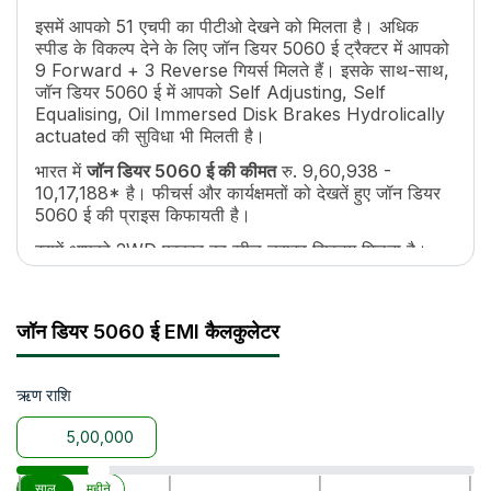
ट्रांसमिशन नाम
Collarshift
इसमें आपको 51 एचपी का पीटीओ देखने को मिलता है। अधिक
गियर की संख्या
9 Forward + 3 Reverse
स्पीड के विकल्प देने के लिए जॉन डियर 5060 ई ट्रैक्टर में आपको
अधिकतम फॉरवर्ड स्पीड
32.8 Kmph
9 Forward + 3 Reverse गियर्स मिलते हैं। इसके साथ-साथ,
अधिकतम रिवर्स स्पीड
25.4 Kmph
जॉन डियर 5060 ई में आपको Self Adjusting, Self
क्लच
Dual
Equalising, Oil Immersed Disk Brakes Hydrolically
पीटीओ एचपी
51
actuated की सुविधा भी मिलती है।
पीटीओ टाइप
INDEPENDENT,6 SPINES
भारत में
जॉन डियर 5060 ई की कीमत
रु. 9,60,938 -
पीटीओ स्पीड
540@2376 ERPM
10,17,188* है। फीचर्स और कार्यक्षमतों को देखतें हुए जॉन डियर
ब्रेक
Self Adjusting, Self Equalising, Oil Im
5060 ई की प्राइस किफायती है।
स्टीयरिंग
Power Steering titable upto 25 degree w
इसमें आपको 2WD प्रकार का व्हील ड्राइव सिस्टम मिलता है।
टर्निंग रेडियस
3181 MM
किसानों के लिए यह फ़ायदेमंद साबित होता है क्योंकि इस व्हील
ईंधन टैंक क्षमता
68 Lit
ड्राइव की मदद से यह ट्रैक्टर कृषि से जुड़े हर ज़रूरी कामों जैसे
जुताई, बीजो की बुआई, और फसलों की कटाई को अच्छे से कर
लंबाई
3540 MM
जॉन डियर 5060 ई EMI कैलकुलेटर
सकता है।
चौड़ाई
1885 MM
व्हील बेस
2050 MM
इसके साथ-साथ, जॉन डियर 5060 ई सभी कृषि इम्प्लीमेंट्स जैसे
कल्टीवेटर, रोटावेटर, प्लाऊ, आदि के साथ आसानी से काम कर
ट्रैक्टर वजन
ऋण राशि
2130 KG
सकता है।
ग्राउंड क्लीयरेंस
470 MM
उठाने की क्षमता
2000 Kg
पॉइंट लिंकेज
3 pooint linkage Category - II
|
|
|
|
साल
महीने