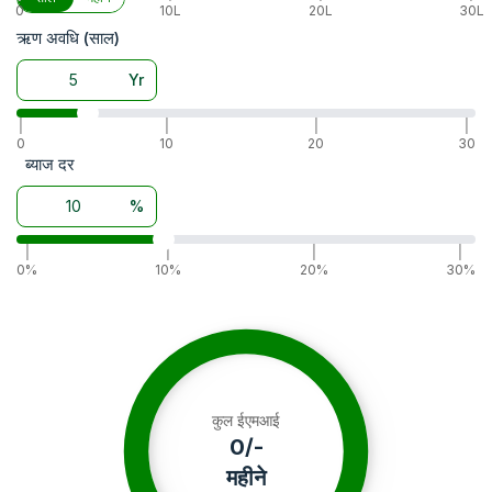
हाइड्रॉलिक कंट्रोल
Automatic depth and draft control
0
10L
20L
30L
टायर साइज
6.5X20,16.9X30
ऋण अवधि (साल)
व्हील ड्राइव
2WD
Yr
वारंटी
5000 Hour or 5 Year
एक्सेसरीज
Drawbar, Ballast Weiht, Canopy, Hitch
|
|
|
|
बैटरी
12 V 88 Ah
0
10
20
30
ब्याज दर
अल्टरनेटर
12 V 40 A
%
|
|
|
|
0%
10%
20%
30%
कुल ईएमआई
0
/-
महीने