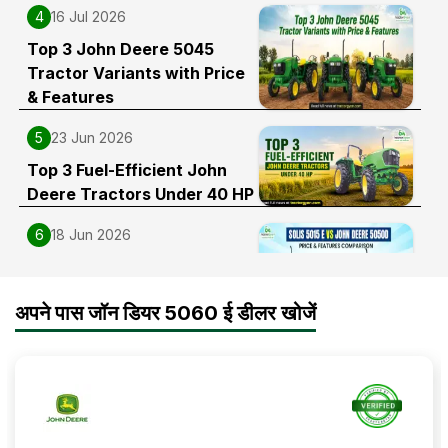
4
16 Jul 2026
Top 3 John Deere 5045
Tractor Variants with Price
& Features
5
23 Jun 2026
Top 3 Fuel-Efficient John
Deere Tractors Under 40 HP
6
18 Jun 2026
Solis 5015 E 2WD vs John
Deere 5050 D: Price &
अपने पास जॉन डियर 5060 ई डीलर खोजें
Features Comparison