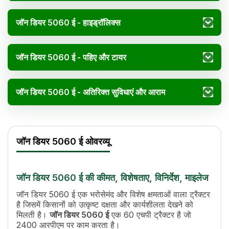
जॉन डियर 5060 ई - हाइड्रॉलिक्स
जॉन डियर 5060 ई - पहिए और टायर
जॉन डियर 5060 ई - अतिरिक्त सुविधाएं और आराम
जॉन डियर 5060 ई विनिर्द
Specification
Va
जॉन डियर 5060 ई ओवरव्यू
इंजन का नाम
Direct Injection
एचपी
60
पावर (kW)
44.7 KW
जॉन डियर 5060 ई की कीमत, विशेषताए, विनिर्देश, माइलेज
सिलेंडर
3
डिस्प्लेसमेंट
2900 CC
जॉन डियर 5060 ई एक भरोसेमंद और विशेष क्षमताओं वाला ट्रैक्टर
है जिसमें किसानों को उत्कृष्ट दक्षता और कार्यशीलता देखने को
इंजन रेटेड आरपीएम
2400
मिलती है।
जॉन डियर 5060 ई
एक 60 एचपी ट्रैक्टर है जो
कूलिंग सिस्टम
Coolant Cooled
2400 आरपीएम पर काम करता है।