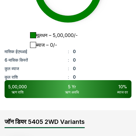
मूलधन
– ₹
5,00,000
/-
ब्याज
– ₹
0
/-
मासिक ईएमआई
:
0
6 मासिक किस्तें
:
0
कुल ब्याज
:
0
कुल राशि
:
0
5,00,000
5
Yr
10
%
ऋण राशि
ऋण अवधि
ब्याज दर
जॉन डियर 5405 2WD Variants