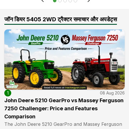
14 Aug 2020
जॉन डियर 5405 2WD ट्रैक्टर समाचार और अपडेट्स
Nitesh Choudhary
(
4
.0)
Good tractor!! bhut hi majbut tractor h bs chlane mein thodi dikkat hoti h seat ki wjh se bki to mileage bhi achi deta h aur brakes aur engine bhi bhut ache se kaam krte h sare attachment ke sath bhi bhut ache se laam krta h!!
04 Aug 2020
1
08 Aug 2026
John Deere 5210 GearPro vs Massey Ferguson
7250 Challenger: Price and Features
Comparison
The John Deere 5210 GearPro and Massey Ferguson