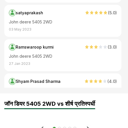
satyaprakash
(
5
.0)
John deere 5405 2WD
03 May 2023
Ramswaroop kurmi
(
3
.0)
John deere 5405 2WD
27 Jan 2023
Shyam Prasad Sharma
(
4
.0)
This 63 HP tractor will amaze you with its performance. And the plus point with it is that it doesn't require servicing often. The steering and the seat are also very comfortable.
22 Aug 2020
जॉन डियर 5405 2WD vs शीर्ष प्रतिस्पर्धी
Arish Qureshi
(
5
.0)
मेने एक साल पहले लिया था ये ट्रेक्टर इसका खूब इस्तेमाल हो जाता है मेरी खेती ज़्यादा है तो ताकतवर तर्कटर चाहिए पड़ते हैं ये अब तक का सबसे बढ़िया ट्रक्टर लगा मुझे इसके फीएचर भी अच्छे हैं खूब