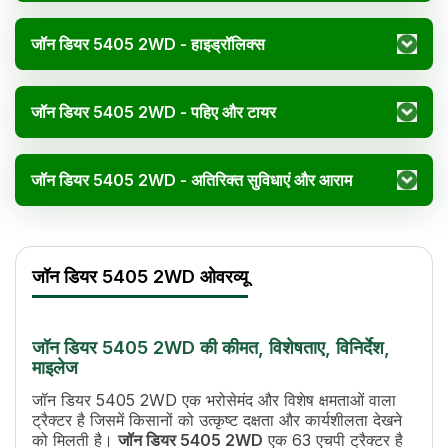
जॉन डियर 5405 2WD - हाइड्रॉलिक्स
जॉन डियर 5405 2WD - पहिए और टायर
जॉन डियर 5405 2WD - अतिरिक्त सुविधाएं और आराम
जॉन डियर 5405 2WD वि
Specification
जॉन डियर 5405 2WD ओवरव्यू
एचपी
63
पावर (kW)
46 kW
सिलेंडर
3
जॉन डियर 5405 2WD की कीमत, विशेषताए, विनिर्देश,
इंजन रेटेड आरपीएम
2100
माइलेज
कूलिंग सिस्टम
Coolant Cooled
जॉन डियर 5405 2WD एक भरोसेमंद और विशेष क्षमताओं वाला
ट्रांसमिशन नाम
Collar Shift
ट्रैक्टर है जिसमें किसानों को उत्कृष्ट दक्षता और कार्यशीलता देखने
गियर की संख्या
12 Forward + 4 Reverse
को मिलती है।
जॉन डियर 5405 2WD
एक 63 एचपी ट्रैक्टर है