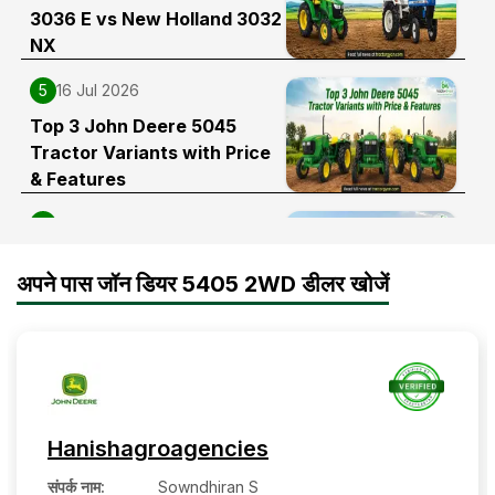
3036 E vs New Holland 3032
NX
5
16 Jul 2026
Top 3 John Deere 5045
Tractor Variants with Price
& Features
6
23 Jun 2026
Top 3 Fuel-Efficient John
अपने पास जॉन डियर 5405 2WD डीलर खोजें
Deere Tractors Under 40 HP
Hanishagroagencies
संपर्क नाम
:
Sowndhiran S