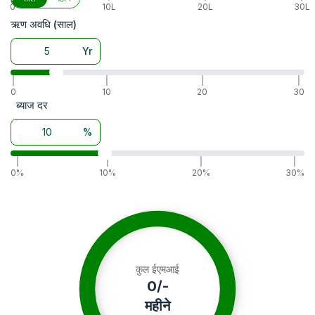
एक्सेसरीज
Canopy , Ballast Weight , Hitch , Draw
0
10L
20L
30L
बैटरी
12 V 100 Ah
ऋण अवधि (साल)
अल्टरनेटर
12 V 40 A
Yr
|
|
|
|
0
10
20
30
ब्याज दर
%
|
|
|
|
0%
10%
20%
30%
कुल ईएमआई
0
/-
महीने