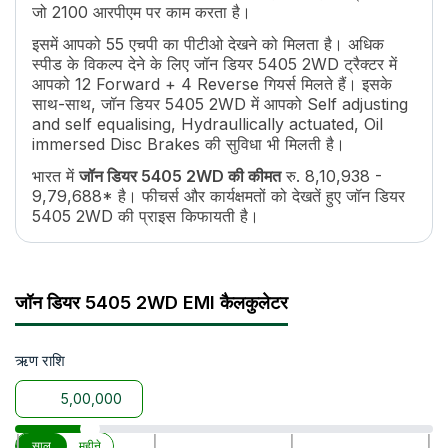
अधिकतम फॉरवर्ड स्पीड
32.6 kmph
जो 2100 आरपीएम पर काम करता है।
अधिकतम रिवर्स स्पीड
22.9 kmph
इसमें आपको 55 एचपी का पीटीओ देखने को मिलता है। अधिक
क्लच
Dual
स्पीड के विकल्प देने के लिए जॉन डियर 5405 2WD ट्रैक्टर में
पीटीओ एचपी
55
आपको 12 Forward + 4 Reverse गियर्स मिलते हैं। इसके
पीटीओ टाइप
Independent, 6 Splines
साथ-साथ, जॉन डियर 5405 2WD में आपको Self adjusting
पीटीओ स्पीड
540 @ 2100 RPM
and self equalising, Hydraullically actuated, Oil
immersed Disc Brakes की सुविधा भी मिलती है।
ब्रेक
Self adjusting and self equalising, Hydr
स्टीयरिंग
Power Steering , Tilt steering : tiltable 
भारत में
जॉन डियर 5405 2WD की कीमत
रु. 8,10,938 -
टर्निंग रेडियस
3181 MM
9,79,688* है। फीचर्स और कार्यक्षमतों को देखतें हुए जॉन डियर
5405 2WD की प्राइस किफायती है।
ईंधन टैंक क्षमता
68 Lit
लंबाई
3515 MM
इसमें आपको 2WD प्रकार का व्हील ड्राइव सिस्टम मिलता है।
चौड़ाई
1870 MM
किसानों के लिए यह फ़ायदेमंद साबित होता है क्योंकि इस व्हील
ड्राइव की मदद से यह ट्रैक्टर कृषि से जुड़े हर ज़रूरी कामों जैसे
व्हील बेस
2050 MM
जॉन डियर 5405 2WD EMI कैलकुलेटर
जुताई, बीजो की बुआई, और फसलों की कटाई को अच्छे से कर
ट्रैक्टर वजन
2280 KG
सकता है।
ग्राउंड क्लीयरेंस
425 MM
इसके साथ-साथ, जॉन डियर 5405 2WD सभी कृषि इम्प्लीमेंट्स
उठाने की क्षमता
ऋण राशि
2000 kg
जैसे कल्टीवेटर, रोटावेटर, प्लाऊ, आदि के साथ आसानी से काम कर
टायर साइज
6.5 x 20/16.9 x 30
सकता है।
व्हील ड्राइव
2WD
वारंटी
5000 Hour or 5 Year
|
|
|
|
साल
महीने