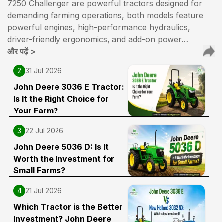
7250 Challenger are powerful tractors designed for
demanding farming operations, both models feature
powerful engines, high-performance hydraulics,
driver-friendly ergonomics, and add-on power…
और पढ़ें
>
2
31 Jul 2026
John Deere 3036 E Tractor:
Is It the Right Choice for
Your Farm?
3
22 Jul 2026
John Deere 5036 D: Is It
Worth the Investment for
Small Farms?
4
21 Jul 2026
Which Tractor is the Better
Investment? John Deere