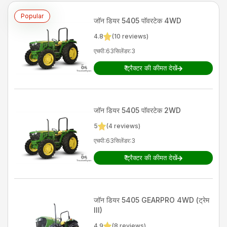
Popular
जॉन डियर
5405 पॉवरटेक 4WD
4.8
(
10
reviews)
एचपी
:
63
सिलेंडर
:
3
₹
ट्रैक्टर की कीमत देखें
जॉन डियर
5405 पॉवरटेक 2WD
5
(
4
reviews)
एचपी
:
63
सिलेंडर
:
3
₹
ट्रैक्टर की कीमत देखें
जॉन डियर
5405 GEARPRO 4WD (ट्रेम
III)
4.9
(
8
reviews)