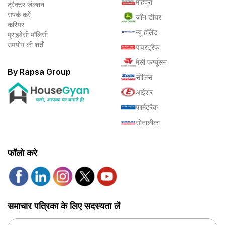
महिंद्रा
ट्रैक्टर जंक्शन
संपर्क करें
जॉन डीयर
करियर
न्यू हॉलैंड
प्राइवेसी पॉलिसी
उपयोग की शर्तें
पावरट्रैक
मैसी फर्ग्यूसन
By Rapsa Group
सोलिस
आईशर
फार्मट्रैक
सोनालीका
फॉलो करे
समाचार पत्रिका के लिए सदस्यता लें