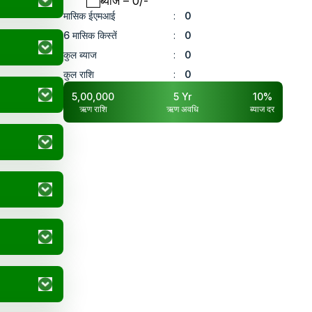
ब्याज
– ₹
0
/-
मासिक ईएमआई
:
0
6 मासिक किस्तें
:
0
कुल ब्याज
:
0
कुल राशि
:
0
5,00,000
5
Yr
10
%
ऋण राशि
ऋण अवधि
ब्याज दर