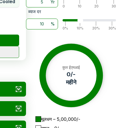
Cooled
Yr
|
|
|
|
0
10
20
30
ब्याज दर
%
|
|
|
|
0%
10%
20%
30%
कुल ईएमआई
0
/-
महीने
मूलधन
– ₹
5,00,000
/-