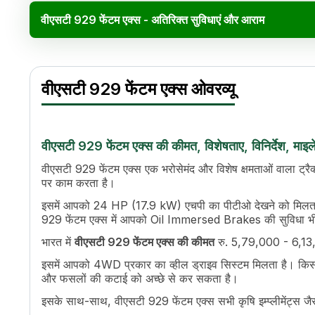
वीएसटी 929 फेंटम एक्स - अतिरिक्त सुविधाएं और आराम
वीएसटी 929 फेंटम एक्स विनिर
Specification
Va
वीएसटी 929 फेंटम एक्स ओवरव्यू
इंजन का नाम
Term III A, Naturally Aspirated 4 S
एचपी
27
पावर (kW)
20.13 kW
सिलेंडर
4
वीएसटी 929 फेंटम एक्स की कीमत, विशेषताए, विनिर्देश, माइ
डिस्प्लेसमेंट
1590 cc
वीएसटी 929 फेंटम एक्स एक भरोसेमंद और विशेष क्षमताओं वाला ट्रैक्
इंजन रेटेड आरपीएम
2700
पर काम करता है।
कूलिंग सिस्टम
Water Cooled
इसमें आपको 24 HP (17.9 kW) एचपी का पीटीओ देखने को मिलता है
टॉर्क
8.87 kgm (87 nm)
929 फेंटम एक्स में आपको Oil Immersed Brakes की सुविधा भी
ट्रांसमिशन नाम
Side shift
भारत में
वीएसटी 929 फेंटम एक्स की कीमत
रु. 5,79,000 - 6,13,00
गियर की संख्या
8 F + 2 R
अधिकतम फॉरवर्ड स्पीड
24.87 kmph
इसमें आपको 4WD प्रकार का व्हील ड्राइव सिस्टम मिलता है। किसानों
क्लच
Single Dry Friction Plate
और फसलों की कटाई को अच्छे से कर सकता है।
पीटीओ एचपी
24 HP (17.9 kW)
इसके साथ-साथ, वीएसटी 929 फेंटम एक्स सभी कृषि इम्प्लीमेंट्स ज
पीटीओ टाइप
Dual PTO