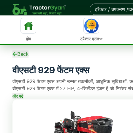
आस-पास के डीलरों से ऑन-रोड कीमत और बेहतरीन डील पाएं
होम
ट्रैक्टर ब्रांड
स्पेसिफिकेशन
Back
ईएमआई कैलकुलेटर
वीएसटी 929 फेंटम एक्स
ओवरव्यू
अपडेट
वीएसटी 929 फेंटम एक्स अपनी उन्नत तकनीकों, आधुनिक सुविधाओं, कई ग
पुराने ट्रैक्टर
वीएसटी 929 फेंटम एक्स में 27 HP, 4-सिलेंडर इंजन है जो निरंतर 
एचपी
Friction Plate क्लच है, जो खेती के कामों को आसान बनाता है। इ
समीक्षाएं
और पढ़ें
लिफ्टिंग क्षमता भी है।
तुलना
समाचार
डीलर
अक्सर पूछे जाने वाले प्रश्न
कम्युनिटी