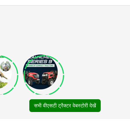
nt) and 8x18/8.3x20/8.3x24 (Rear)
सभी वीएसटी ट्रैक्टर वेबस्टोरी देखें