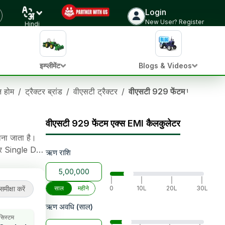
Login
ट्रैक्टर की कीमत जांचें
New User? Register
Hindi
इम्प्लीमेंट
Blogs & Videos
ान होम
/
ट्रैक्टर ब्रांड
/
वीएसटी ट्रैक्टर
/
वीएसटी 929 फेंटम एक्स
वीएसटी 929 फेंटम एक्स EMI कैलकुलेटर
ाना जाता है।
 और Single Dry
ऋण राशि
 750 kg
|
|
|
|
समीक्षा करें
साल
महीने
0
10L
20L
30L
ऋण अवधि (साल)
 सिस्टम