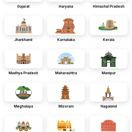
Gujarat
Haryana
Himachal Pradesh
Jharkhand
Karnataka
Kerala
Madhya Pradesh
Maharashtra
Manipur
Meghalaya
Mizoram
Nagaland