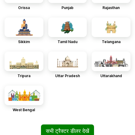
Orissa
Punjab
Rajasthan
Sikkim
Tamil Nadu
Telangana
Tripura
Uttar Pradesh
Uttarakhand
West Bengal
सभी ट्रैक्टर डीलर देखें