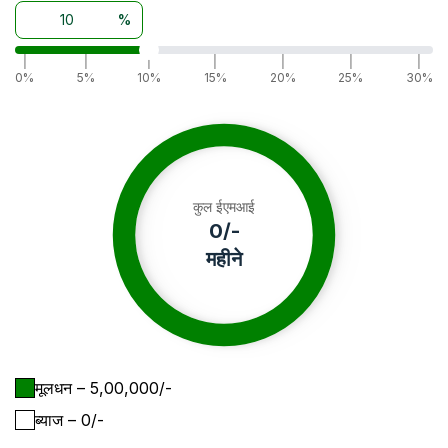
%
|
|
|
|
|
|
|
0%
5%
10%
15%
20%
25%
30%
कुल ईएमआई
0
/-
महीने
मूलधन
– ₹
5,00,000
/-
ब्याज
– ₹
0
/-