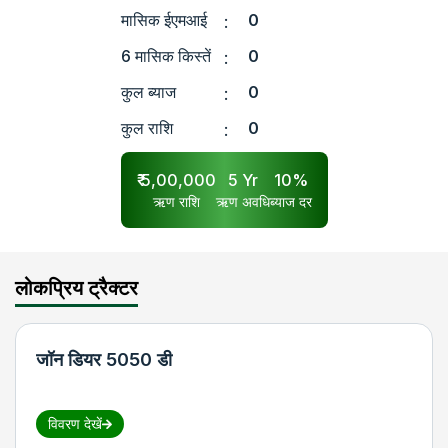
मासिक ईएमआई
0
:
6 मासिक किस्तें
0
:
कुल ब्याज
0
:
कुल राशि
0
:
₹
5,00,000
5
Yr
10
%
ऋण राशि
ऋण अवधि
ब्याज दर
लोकप्रिय ट्रैक्टर
जॉन डियर 5050 डी
विवरण देखें